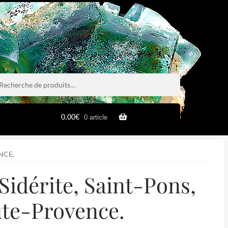
rche
rche
0.00
€
0 article
NCE.
Sidérite, Saint-Pons,
te-Provence.