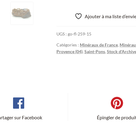
Ajouter à ma liste d’env
UGS :
go-fl-259-15
Catégories :
Minéraux de France
,
Minérau
Provence (04)
,
Saint-Pons
,
Stock d'Archive
rtager sur Facebook
Épingler de produi