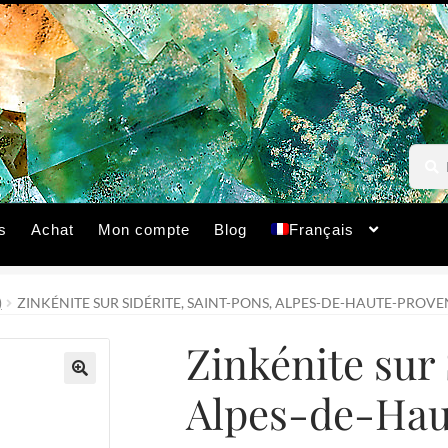
Reche
Reche
pour :
s
Achat
Mon compte
Blog
Français
)
ZINKÉNITE SUR SIDÉRITE, SAINT-PONS, ALPES-DE-HAUTE-PROVE
Zinkénite sur 
Alpes-de-Hau
🔍