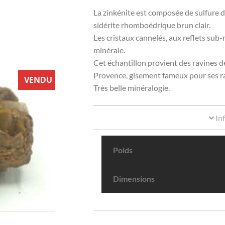
La zinkénite est composée de sulfure de
sidérite rhomboédrique brun clair.
Les cristaux cannelés, aux reflets sub-m
minérale.
Cet échantillon provient des ravines d
Provence, gisement fameux pour ses ra
VENDU
Très belle minéralogie.
In
Poids
Dimensions