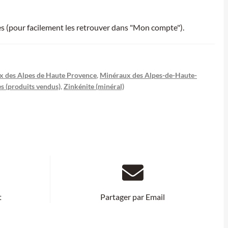
ies (pour facilement les retrouver dans "Mon compte").
x des Alpes de Haute Provence
,
Minéraux des Alpes-de-Haute-
s (produits vendus)
,
Zinkénite (minéral)
t
Partager par Email