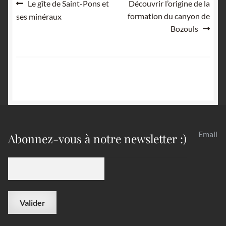
Navigation
Article
Article
Le gîte de Saint-Pons et
Découvrir l’origine de la
précédent :
suivant :
formation du canyon de
ses minéraux
de
Bozouls
l’article
Email
Abonnez-vous à notre newsletter :)