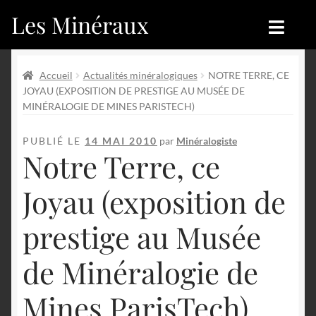
Les Minéraux
Aller
Aller
à
au
la
contenu
Accueil
Accueil
navigation
Accueil
Actualités minéralogiques
NOTRE TERRE, CE
JOYAU (EXPOSITION DE PRESTIGE AU MUSÉE DE
Catégories
Boutique
MINÉRALOGIE DE MINES PARISTECH)
Nouveautés
Nouveautés
PUBLIÉ LE
14 MAI 2010
par
Minéralogiste
Notre Terre, ce
Achat
Blog
Joyau (exposition de
Mon compte
Achat
prestige au Musée
Blog
Contactez-nous
de Minéralogie de
Sites amis
Français
Mines ParisTech)