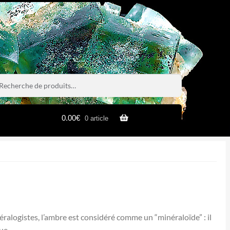
rche
rche
0.00
€
0 article
néralogistes, l’ambre est considéré comme un “minéraloïde” : il
ue.