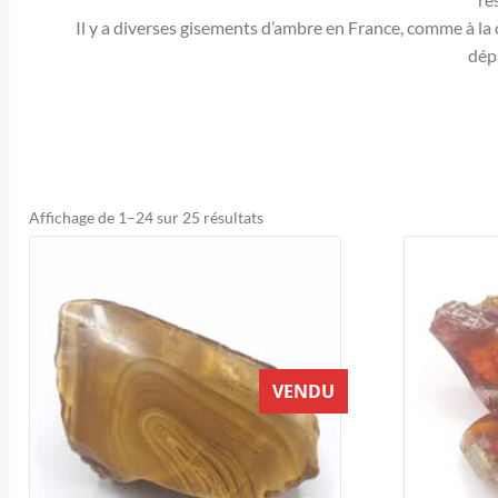
Il y a diverses gisements d’ambre en France, comme à la 
dépa
Trié
Affichage de 1–24 sur 25 résultats
du
plus
récent
au
plus
ancien
VENDU