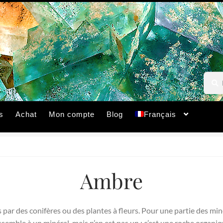
Reche
Reche
pour :
s
Achat
Mon compte
Blog
Français
Ambre
es par des conifères ou des plantes à fleurs. Pour une partie des mi
ssemble à un minéral, mais n’en est pas un ; c’est une roche organiq