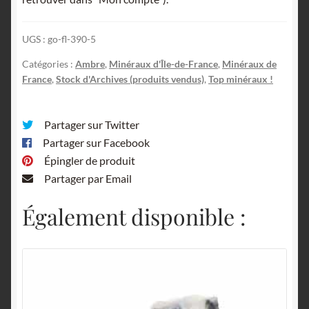
UGS :
go-fl-390-5
Catégories :
Ambre
,
Minéraux d'Île-de-France
,
Minéraux de
France
,
Stock d'Archives (produits vendus)
,
Top minéraux !
Partager sur Twitter
Partager sur Facebook
Épingler de produit
Partager par Email
Également disponible :