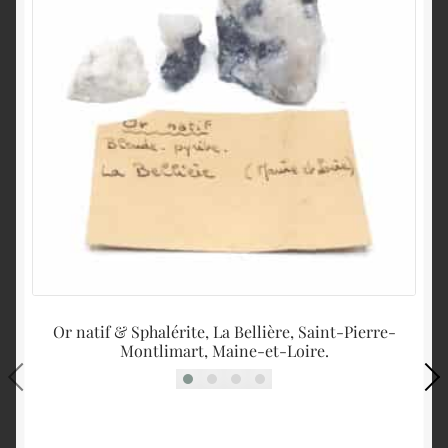
Or natif & Sphalérite, La Bellière, Saint-Pierre-
S
Montlimart, Maine-et-Loire.