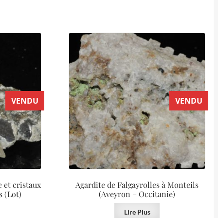
VENDU
VENDU
e et cristaux
Agardite de Falgayrolles à Monteils
s (Lot)
(Aveyron – Occitanie)
Lire Plus