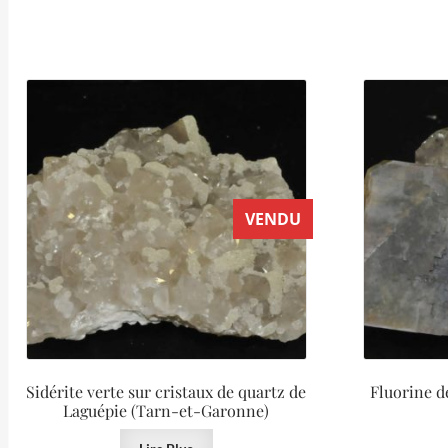
VENDU
Sidérite verte sur cristaux de quartz de
Fluorine d
Laguépie (Tarn-et-Garonne)