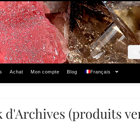
Reche
Reche
pour :
s
Achat
Mon compte
Blog
Français
 d'Archives (produits v