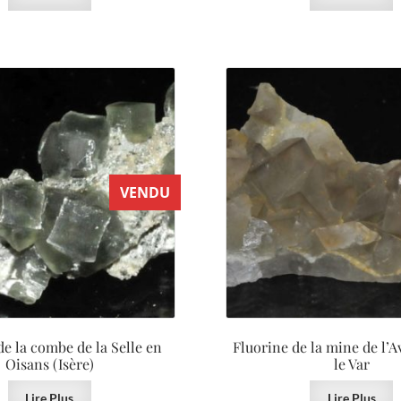
VENDU
de la combe de la Selle en
Fluorine de la mine de l’A
Oisans (Isère)
le Var
Lire Plus
Lire Plus