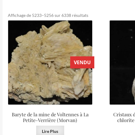
Trié
Affichage de 5233–5256 sur 6338 résultats
du
plus
récent
au
plus
ancien
VENDU
Baryte de la mine de Voltennes à La
Cristaux 
Petite-Verrière (Morvan)
chlorite
Lire Plus