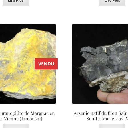
Lire Plus
Lire Plus
VENDU
t uranopilite de Margnac en
Arsenic natif du filon Sai
e-Vienne (Limousin)
Sainte-Marie-aux-