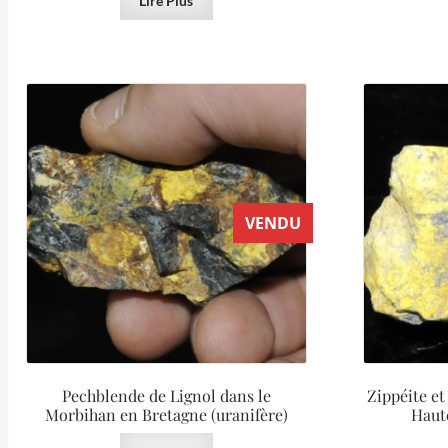
Lire Plus
VENDU
Pechblende de Lignol dans le
Zippéite e
Morbihan en Bretagne (uranifère)
Haut