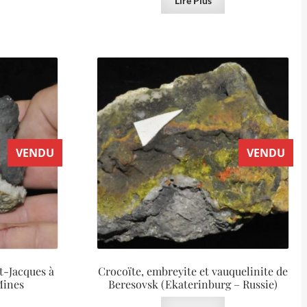
Lire Plus
VENDU
VENDU
nt-Jacques à
Crocoïte, embreyite et vauquelinite de
Mines
Beresovsk (Ekaterinburg – Russie)