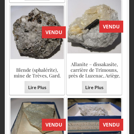
VENDU
VENDU
Allanite – dissakasite,
Blende (sphalérite),
carrière de Trimouns,
mine de Trèves, Gard.
près de Luzenac, Ariège.
Lire Plus
Lire Plus
VENDU
VENDU