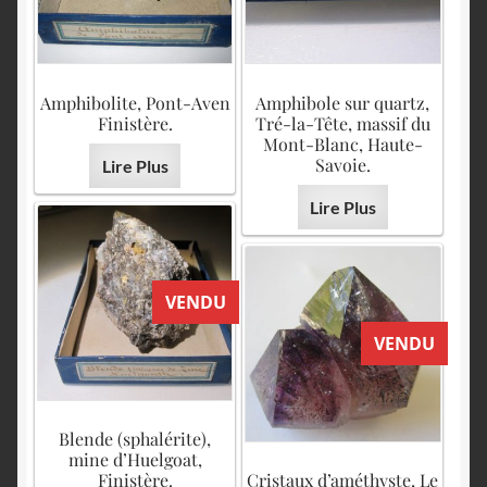
Amphibolite, Pont-Aven
Amphibole sur quartz,
Finistère.
Tré-la-Tête, massif du
Mont-Blanc, Haute-
Savoie.
Lire Plus
Lire Plus
VENDU
VENDU
Blende (sphalérite),
mine d’Huelgoat,
Finistère.
Cristaux d’améthyste, Le