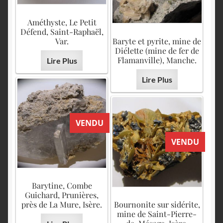
Améthyste, Le Petit
Défend, Saint-Raphaël,
Var.
Baryte et pyrite, mine de
Diélette (mine de fer de
Flamanville), Manche.
Lire Plus
Lire Plus
VENDU
VENDU
Barytine, Combe
Guichard, Prunières,
près de La Mure, Isère.
Bournonite sur sidérite,
mine de Saint-Pierre-