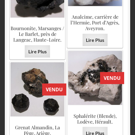
Analcime, carrière de
l’Hermie, Port d’Agrès,
Bournonite, Marsanges /
Aveyron.
Le Barlet, près de
Langeac, Haute-Loire.
Lire Plus
Lire Plus
VENDU
VENDU
Sphalérite (Blende),
Lodève, Hérault.
Grenat Almandin, La
Pège, Ariège.
Lire Plus