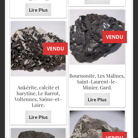
Lire Plus
VENDU
VENDU
Bournonite, Les Malines,
Saint-Laurent-le-
Ankérite, calcite et
Minier, Gard.
barytine, Le Barrot,
Voltennes, Saône-et-
Lire Plus
Loire.
Lire Plus