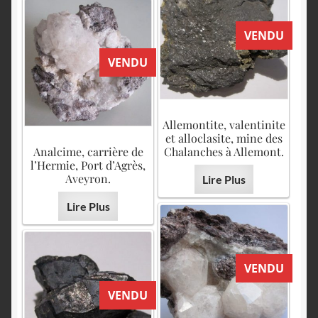
VENDU
VENDU
Allemontite, valentinite
et alloclasite, mine des
Analcime, carrière de
Chalanches à Allemont.
l’Hermie, Port d’Agrès,
Aveyron.
Lire Plus
Lire Plus
VENDU
VENDU