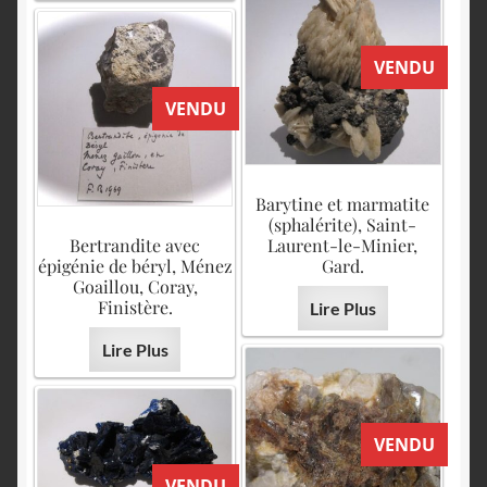
VENDU
VENDU
Barytine et marmatite
(sphalérite), Saint-
Bertrandite avec
Laurent-le-Minier,
épigénie de béryl, Ménez
Gard.
Goaillou, Coray,
Finistère.
Lire Plus
Lire Plus
VENDU
VENDU