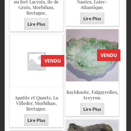
ou fort Lacroix, île de
Nantes, Loire-
Groix, Morbihan,
Atlantique.
Bretagne.
Lire Plus
Lire Plus
VENDU
VENDU
Bayldonite, Falgayrolles,
Apatite et Quartz, La
Aveyron.
Villeder, Morbihan,
Bretagne.
Lire Plus
Lire Plus