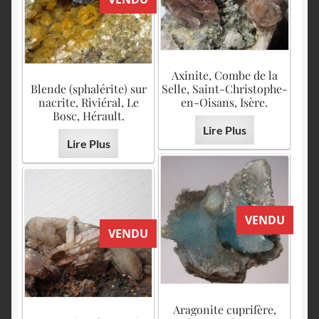
Axinite, Combe de la
Blende (sphalérite) sur
Selle, Saint-Christophe-
nacrite, Riviéral, Le
en-Oisans, Isère.
Bosc, Hérault.
Lire Plus
Lire Plus
VENDU
VENDU
Aragonite cuprifère,