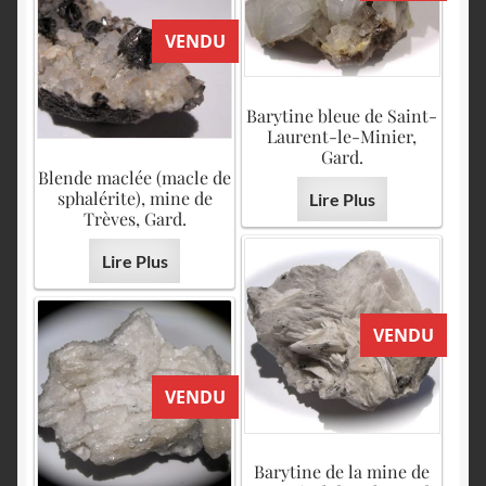
VENDU
Barytine bleue de Saint-
Laurent-le-Minier,
Gard.
Blende maclée (macle de
sphalérite), mine de
Lire Plus
Trèves, Gard.
Lire Plus
VENDU
VENDU
Barytine de la mine de