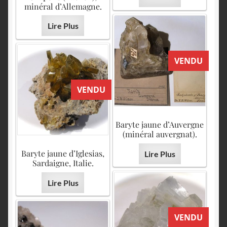
minéral d’Allemagne.
Lire Plus
VENDU
VENDU
Baryte jaune d’Auvergne
(minéral auvergnat).
Baryte jaune d’Iglesias,
Lire Plus
Sardaigne, Italie.
Lire Plus
VENDU