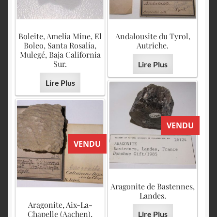
Boleite, Amelia Mine, El
Andalousite du Tyrol,
Boleo, Santa Rosalía,
Autriche.
Mulegé, Baja California
Sur.
Lire Plus
Lire Plus
VENDU
VENDU
Aragonite de Bastennes,
Landes.
Aragonite, Aix-La-
Chapelle (Aachen),
Lire Plus