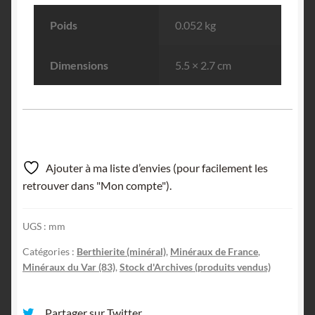
Poids
0.052 kg
Dimensions
5.5 × 2.7 cm
Ajouter à ma liste d’envies (pour facilement les
retrouver dans "Mon compte").
UGS :
mm
Catégories :
Berthierite (minéral)
,
Minéraux de France
,
Minéraux du Var (83)
,
Stock d'Archives (produits vendus)
Partager sur Twitter