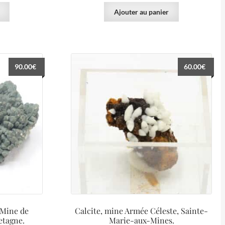
Ajouter au panier
90.00
€
60.00
€
 Mine de
Calcite, mine Armée Céleste, Sainte-
etagne.
Marie-aux-Mines.