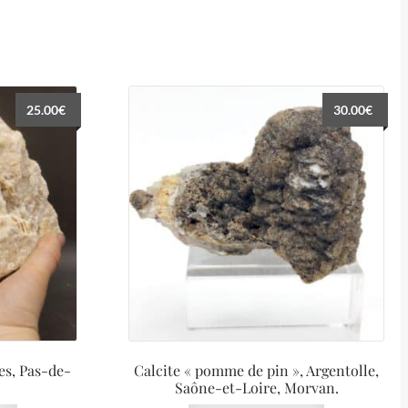
25.00
€
30.00
€
es, Pas-de-
Calcite « pomme de pin », Argentolle,
Saône-et-Loire, Morvan.