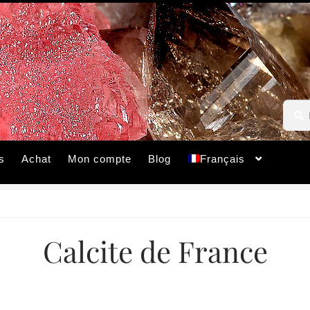
Reche
Reche
pour :
s
Achat
Mon compte
Blog
Français
Calcite de France