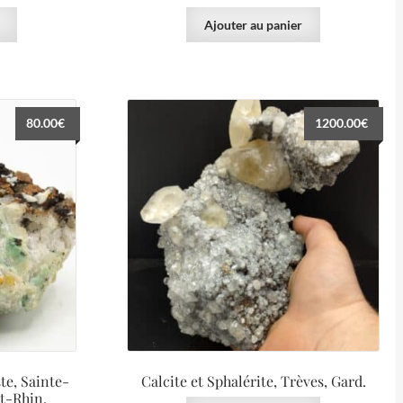
Ajouter au panier
80.00
€
1200.00
€
te, Sainte-
Calcite et Sphalérite, Trèves, Gard.
t-Rhin.