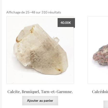
Trié
Affichage de 25–48 sur 310 résultats
du
40.00
€
plus
récent
au
plus
ancien
Calcite, Bruniquel, Tarn-et-Garonne.
Calcédoi
Ajouter au panier