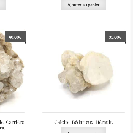
Ajouter au panier
40.00
€
35.00
€
le, Carrière
Calcite, Bédarieux, Hérault.
ra.