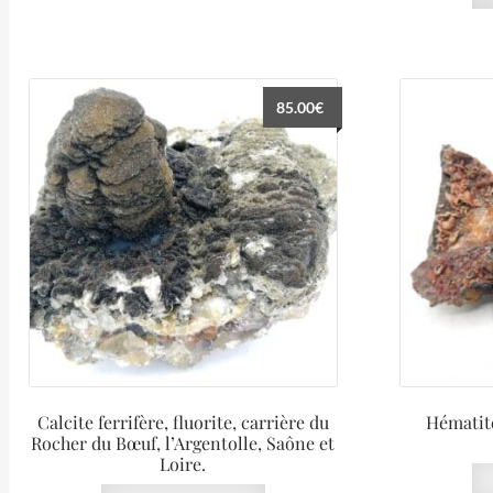
85.00
€
Calcite ferrifère, fluorite, carrière du
Hématit
Rocher du Bœuf, l’Argentolle, Saône et
Loire.