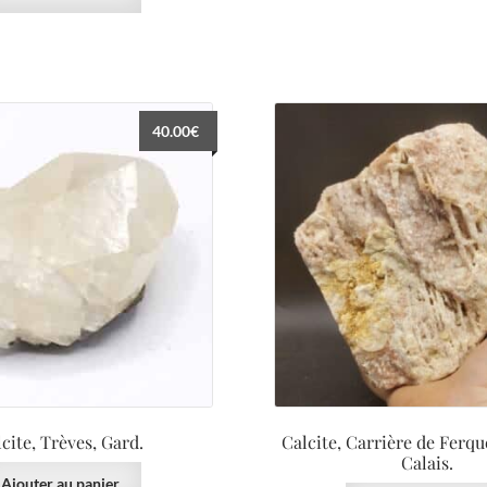
40.00
€
cite, Trèves, Gard.
Calcite, Carrière de Ferqu
Calais.
Ajouter au panier