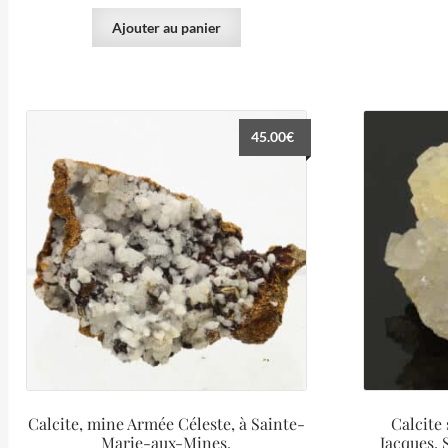
Ajouter au panier
45.00
€
Calcite, mine Armée Céleste, à Sainte-
Calcite
Marie-aux-Mines.
Jacques,