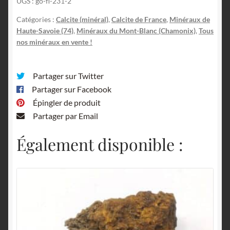
UGS :
go-fl-231-2
Chavants,
Les
Catégories :
Calcite (minéral)
,
Calcite de France
,
Minéraux de
Houches,
Haute-Savoie (74)
,
Minéraux du Mont-Blanc (Chamonix)
,
Tous
Haute-
nos minéraux en vente !
Savoie.
Partager sur Twitter
Partager sur Facebook
Épingler de produit
Partager par Email
Également disponible :