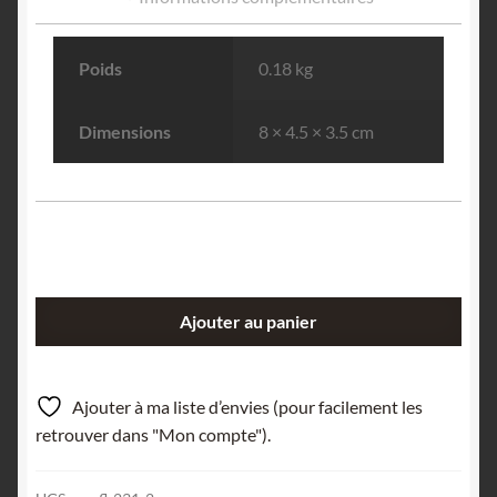
Poids
0.18 kg
Dimensions
8 × 4.5 × 3.5 cm
quantité
Ajouter au panier
de
Calcite
et
Ajouter à ma liste d’envies (pour facilement les
Ankérite,
retrouver dans "Mon compte").
Tunnel
des