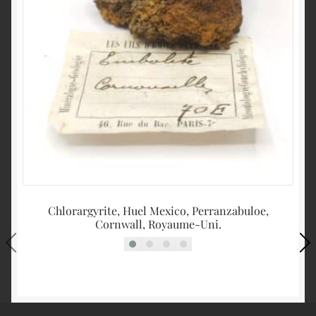
Chlorargyrite, Huel Mexico, Perranzabuloe,
Q
Cornwall, Royaume-Uni.