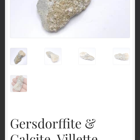
English
Gersdorffite &
Calcite, Villette,