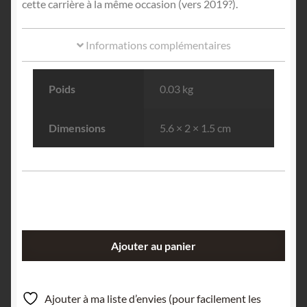
cette carrière à la même occasion (vers 2019?).
Informations complémentaires
Poids
0.03 kg
Dimensions
5.6 × 2 × 1.5 cm
quantité
Ajouter au panier
de
Gersdorffite
&
Ajouter à ma liste d’envies (pour facilement les
Calcite,