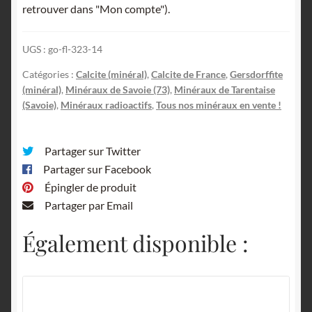
retrouver dans "Mon compte").
Villette,
Aime,
UGS :
go-fl-323-14
Tarentaise,
Savoie.
Catégories :
Calcite (minéral)
,
Calcite de France
,
Gersdorffite
(minéral)
,
Minéraux de Savoie (73)
,
Minéraux de Tarentaise
(Savoie)
,
Minéraux radioactifs
,
Tous nos minéraux en vente !
Partager sur Twitter
Partager sur Facebook
Épingler de produit
Partager par Email
Également disponible :