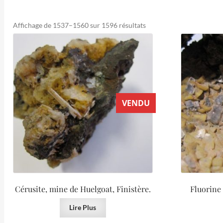
Trié
Affichage de 1537–1560 sur 1596 résultats
du
plus
récent
au
plus
ancien
VENDU
Cérusite, mine de Huelgoat, Finistère.
Fluorine 
Lire Plus