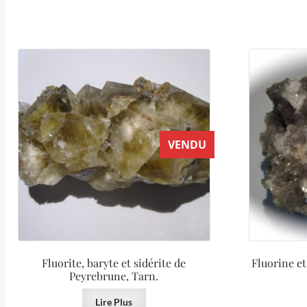
VENDU
Fluorite, baryte et sidérite de
Fluorine et
Peyrebrune, Tarn.
Lire Plus