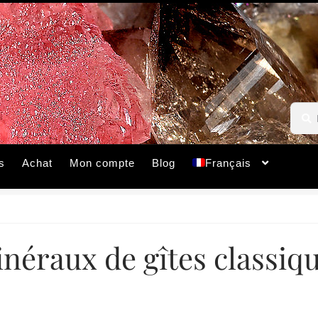
Reche
Reche
pour :
s
Achat
Mon compte
Blog
Français
néraux de gîtes classiq