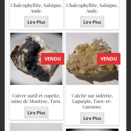
English
Chalcophyllite, Salsigne,
Chalcophyllite, Salsigne,
Aude.
Aude.
Lire Plus
Lire Plus
VENDU
VENDU
Cuivre natif et cuprite,
Calcite sur sidérite,
mine de Montroc, Tarn.
Laguépie, Tarn-et-
Garonne.
Lire Plus
Lire Plus