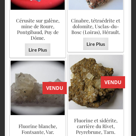
Cérusite sur galène,
Cinabre, tétraédrite et
mine de Roure,
dolomite, Usclas-du-
Pontgibaud, Puy de
Bosc (Loiras), Hérault.
Dôme.
Lire Plus
Lire Plus
VENDU
VENDU
Fluorine et sidérite,
Fluorine blanche,
carrière du Rivet,
Fontsante, Var.
Peyrebrune, Tarn.