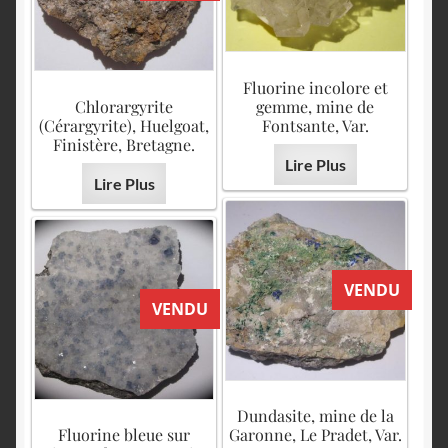
Fluorine incolore et
Chlorargyrite
gemme, mine de
(Cérargyrite), Huelgoat,
Fontsante, Var.
Finistère, Bretagne.
Lire Plus
Lire Plus
VENDU
VENDU
Dundasite, mine de la
Fluorine bleue sur
Garonne, Le Pradet, Var.