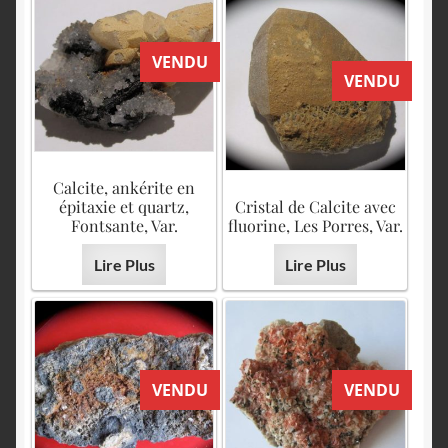
VENDU
VENDU
Calcite, ankérite en
épitaxie et quartz,
Cristal de Calcite avec
Fontsante, Var.
fluorine, Les Porres, Var.
Lire Plus
Lire Plus
VENDU
VENDU