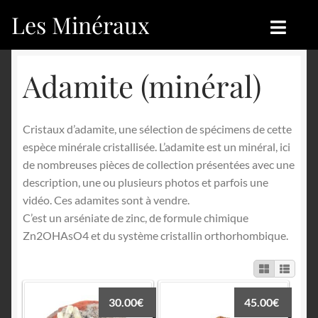
Les Minéraux
Aller
Aller
à
au
la
contenu
Accueil
Accueil
Adamite (minéral)
navigation
Catégories
Boutique
Cristaux d’adamite, une sélection de spécimens de cette
Nouveautés
Nouveautés
espèce minérale cristallisée. L’adamite est un minéral, ici
de nombreuses pièces de collection présentées avec une
Achat
Blog
description, une ou plusieurs photos et parfois une
vidéo. Ces adamites sont à vendre.
Mon compte
Achat
C’est un arséniate de zinc, de formule chimique
Zn2OHAsO4 et du système cristallin orthorhombique.
Blog
Contactez-nous
Sites amis
Français
30.00
€
45.00
€