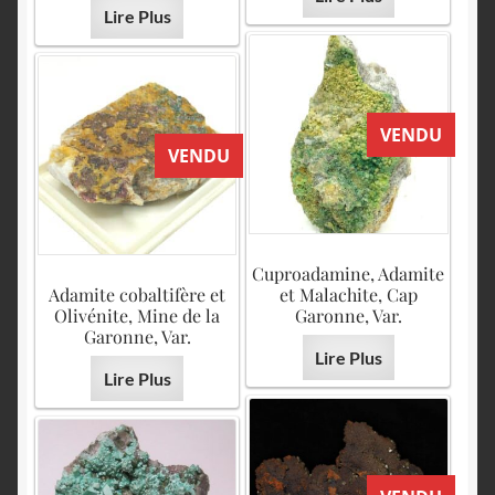
Lire Plus
VENDU
VENDU
Cuproadamine, Adamite
Adamite cobaltifère et
et Malachite, Cap
Olivénite, Mine de la
Garonne, Var.
Garonne, Var.
Lire Plus
Lire Plus