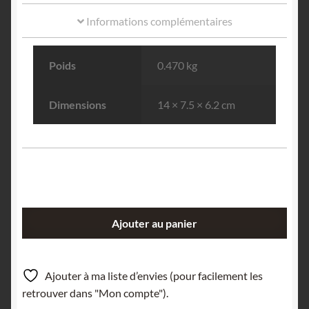
Informations complémentaires
Poids
0.470 kg
Dimensions
14 × 7.5 × 6.2 cm
quantité
Ajouter au panier
de
Adamite,
Ojuela,
Ajouter à ma liste d’envies (pour facilement les
Durango,
retrouver dans "Mon compte").
Mexique.