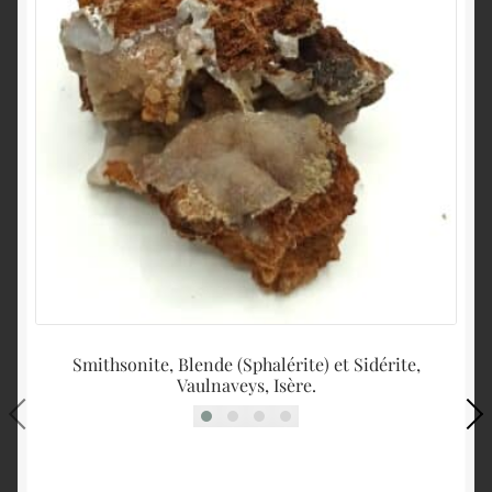
Smithsonite, Blende (Sphalérite) et Sidérite,
G
Vaulnaveys, Isère.