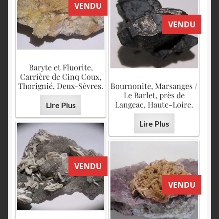
VENDU
VENDU
Baryte et Fluorite,
Carrière de Cinq Coux,
Thorignié, Deux-Sèvres.
Bournonite, Marsanges /
Le Barlet, près de
Langeac, Haute-Loire.
Lire Plus
Lire Plus
VENDU
VENDU