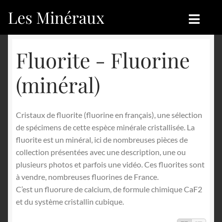
Les Minéraux
Aller
Aller
à
au
la
contenu
Accueil
Accueil
Fluorite - Fluorine
navigation
Catégories
Boutique
(minéral)
Nouveautés
Nouveautés
Cristaux de fluorite (fluorine en français), une sélection
Achat
Blog
de spécimens de cette espèce minérale cristallisée. La
fluorite est un minéral, ici de nombreuses pièces de
Mon compte
Achat
collection présentées avec une description, une ou
plusieurs photos et parfois une vidéo. Ces fluorites sont
Blog
Contactez-nous
à vendre, nombreuses fluorines de France.
C’est un fluorure de calcium, de formule chimique CaF2
Sites amis
Français
et du système cristallin cubique.