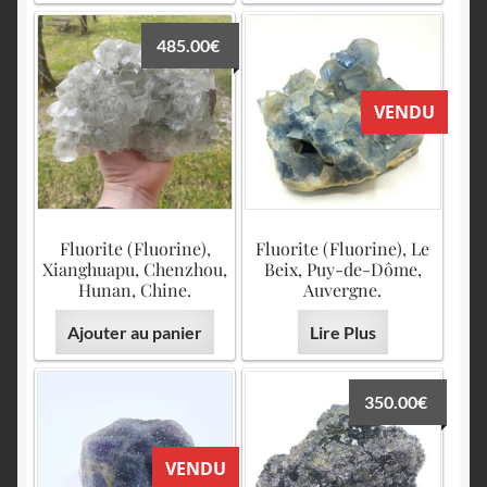
485.00
€
VENDU
Fluorite (Fluorine),
Fluorite (Fluorine), Le
Xianghuapu, Chenzhou,
Beix, Puy-de-Dôme,
Hunan, Chine.
Auvergne.
Ajouter au panier
Lire Plus
350.00
€
VENDU