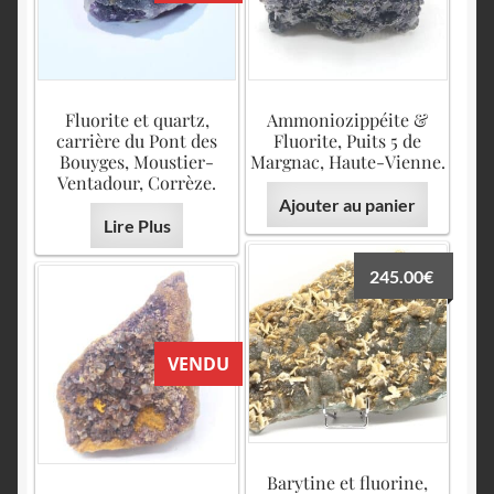
Fluorite et quartz,
Ammoniozippéite &
carrière du Pont des
Fluorite, Puits 5 de
Bouyges, Moustier-
Margnac, Haute-Vienne.
Ventadour, Corrèze.
Ajouter au panier
Lire Plus
245.00
€
VENDU
Barytine et fluorine,