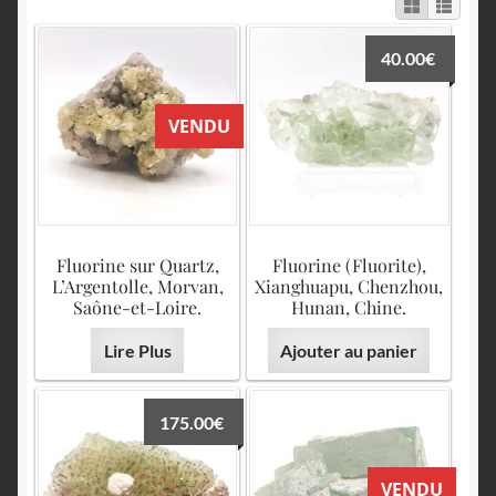
English
40.00
€
VENDU
Fluorine sur Quartz,
Fluorine (Fluorite),
L’Argentolle, Morvan,
Xianghuapu, Chenzhou,
Saône-et-Loire.
Hunan, Chine.
Lire Plus
Ajouter au panier
175.00
€
VENDU