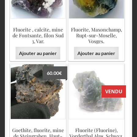
Fluorite , calcite, mine
Fluorite, Maxonchamp,
de Fontsante, filon Sud
Rupt-sur-Moselle,
3, Var.
Vosges.
Ajouter au panier
Ajouter au panier
60.00
€
VENDU
Goethite, fluorite, mine
Fluorite (Fluorine),
de Steingraben, Haut-
Vorderthal Alps, Schwyz,