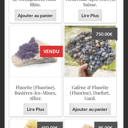
Rhin.
Suisse.
Ajouter au panier
Lire Plus
750.00
€
VENDU
Fluorite (Fluorine),
Galène & Fluorite
Buxières-les-Mines,
(Fluorine), Durfort,
Allier.
Gard.
Lire Plus
Ajouter au panier
450.00
€
95.00
€