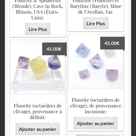
Fluorite & Sphalérite
Fluorine (Fluorite) et
(Blende), Cave in Rock,
Barytine (Baryte), Mine
Illinois, USA (États-
de l’Avellan, Var.
Unis).
Lire Plus
Lire Plus
45.00
€
45.00
€
Fluorite (octaèdres de
Fluorite (octaèdres de
clivage), de provenance
clivage), provenance à
inconnue.
définir.
Ajouter au panier
Ajouter au panier