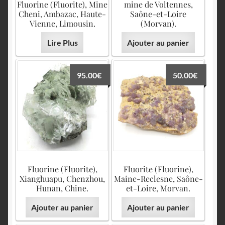
Fluorine (Fluorite), Mine
mine de Voltennes,
Cheni, Ambazac, Haute-
Saône-et-Loire
Vienne, Limousin.
(Morvan).
Lire Plus
Ajouter au panier
95.00
€
50.00
€
Fluorine (Fluorite),
Fluorite (Fluorine),
Xianghuapu, Chenzhou,
Maine-Reclesne, Saône-
Hunan, Chine.
et-Loire, Morvan.
Ajouter au panier
Ajouter au panier