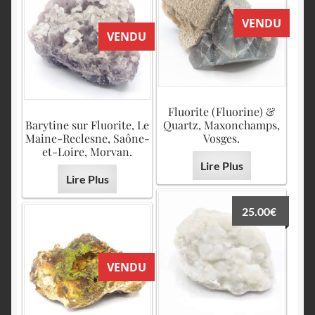
VENDU
VENDU
Fluorite (Fluorine) &
Barytine sur Fluorite, Le
Quartz, Maxonchamps,
Maine-Reclesne, Saône-
Vosges.
et-Loire, Morvan.
Lire Plus
Lire Plus
25.00
€
VENDU