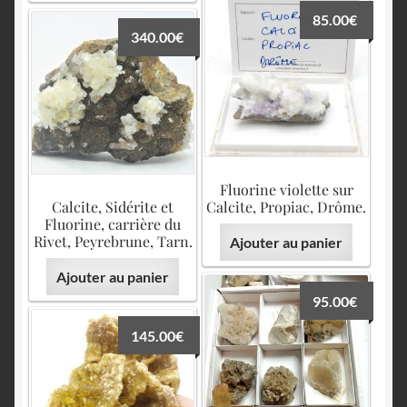
85.00
€
340.00
€
Fluorine violette sur
Calcite, Sidérite et
Calcite, Propiac, Drôme.
Fluorine, carrière du
Rivet, Peyrebrune, Tarn.
Ajouter au panier
Ajouter au panier
95.00
€
145.00
€