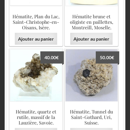
Hématite, Plan du Lac,
Hématite brune et
Saint-Christophe-en-
oligiste en paillettes,
Oisans, Isère.
Montreill, Moselle.
Ajouter au panier
Ajouter au panier
40.00
€
50.00
€
Hématite, quartz et
Hématite, Tunnel du
rutile, massif de la
Saint-Gothard, Uri,
Lauzière, Savoie.
Suisse.