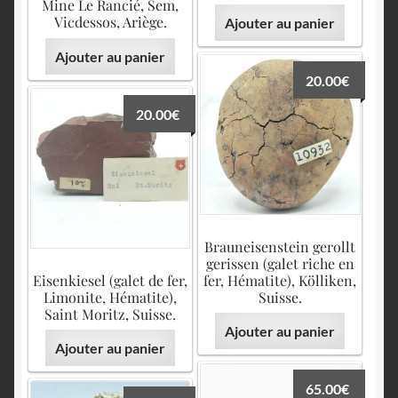
Mine Le Rancié, Sem,
Vicdessos, Ariège.
Ajouter au panier
Ajouter au panier
20.00
€
20.00
€
Brauneisenstein gerollt
gerissen (galet riche en
Eisenkiesel (galet de fer,
fer, Hématite), Kölliken,
Limonite, Hématite),
Suisse.
Saint Moritz, Suisse.
Ajouter au panier
Ajouter au panier
65.00
€