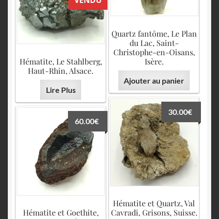
VENDU
Quartz fantôme, Le Plan
du Lac, Saint-
Christophe-en-Oisans,
Hématite, Le Stahlberg,
Isère.
Haut-Rhin, Alsace.
Ajouter au panier
Lire Plus
30.00
€
60.00
€
Hématite et Quartz, Val
Hématite et Goethite,
Cavradi, Grisons, Suisse.