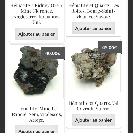
Hématite « Kidney Ore »,
Hématite et Quartz, Les
Mine Florence,
Rottes, Bourg-Saint-
Angleterre, Royaume-
Maurice, Savoie.
Uni.
Ajouter au panier
Ajouter au panier
45.00
€
40.00
€
Hématite et Quartz, Val
Hématite, Mine Le
Cavradi, Suisse.
Rancié, Sem, Vicdessos,
Ariège.
Ajouter au panier
Ajouter au panier