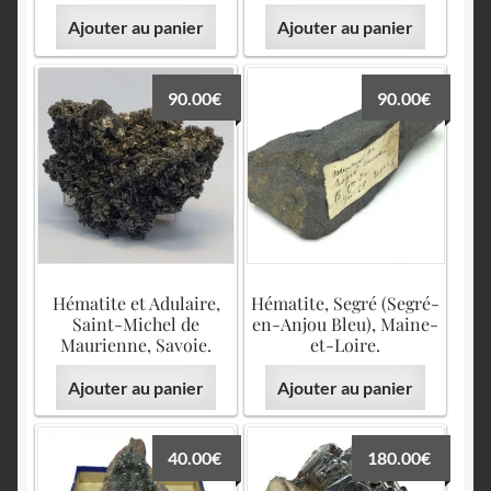
English
Ajouter au panier
Ajouter au panier
90.00
€
90.00
€
Hématite et Adulaire,
Hématite, Segré (Segré-
Saint-Michel de
en-Anjou Bleu), Maine-
Maurienne, Savoie.
et-Loire.
Ajouter au panier
Ajouter au panier
40.00
€
180.00
€