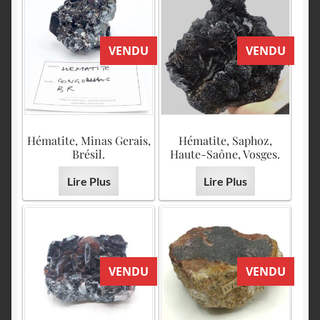
VENDU
VENDU
Hématite, Minas Gerais,
Hématite, Saphoz,
Brésil.
Haute-Saône, Vosges.
Lire Plus
Lire Plus
VENDU
VENDU