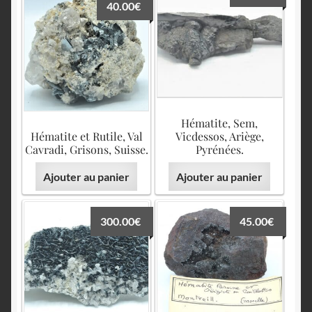
40.00
€
Hématite, Sem,
Hématite et Rutile, Val
Vicdessos, Ariège,
Cavradi, Grisons, Suisse.
Pyrénées.
Ajouter au panier
Ajouter au panier
300.00
€
45.00
€