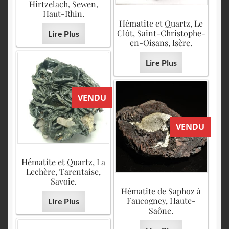
Hirtzelach, Sewen,
Haut-Rhin.
Hématite et Quartz, Le
Clôt, Saint-Christophe-
Lire Plus
en-Oisans, Isère.
Lire Plus
VENDU
VENDU
Hématite et Quartz, La
Lechère, Tarentaise,
Savoie.
Hématite de Saphoz à
Faucogney, Haute-
Lire Plus
Saône.