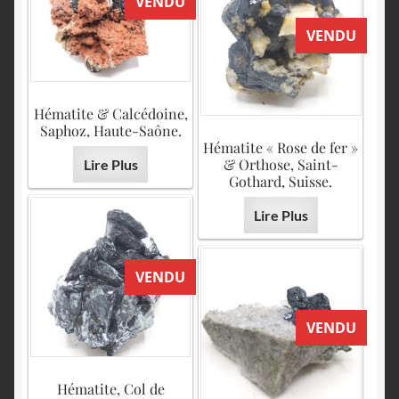
VENDU
VENDU
Hématite & Calcédoine,
Saphoz, Haute-Saône.
Hématite « Rose de fer »
& Orthose, Saint-
Lire Plus
Gothard, Suisse.
Lire Plus
VENDU
VENDU
Hématite, Col de