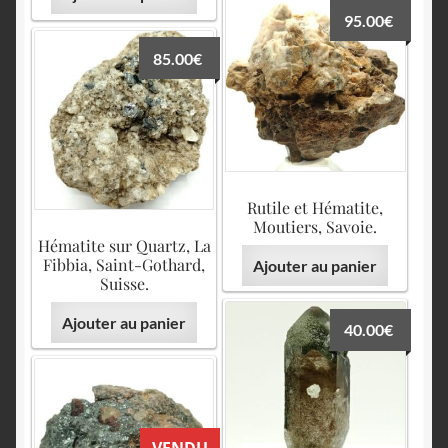
95.00
€
85.00
€
Rutile et Hématite,
Moutiers, Savoie.
Hématite sur Quartz, La
Fibbia, Saint-Gothard,
Ajouter au panier
Suisse.
Ajouter au panier
40.00
€