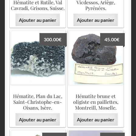
Hématite et Rutile, Val
Vicdessos, Ariège,
Cavradi, Grisons, Suisse.
Pyrénées.
Ajouter au panier
Ajouter au panier
300.00
€
45.00
€
Hématite, Plan du Lac,
Hématite brune et
Saint-Christophe-en-
oligiste en paillettes,
Oisans, Isère.
Montreill, Moselle.
Ajouter au panier
Ajouter au panier