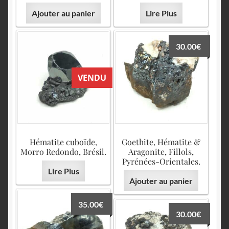
Ajouter au panier
Lire Plus
30.00
€
VENDU
Hématite cuboïde,
Goethite, Hématite &
Morro Redondo, Brésil.
Aragonite, Fillols,
Pyrénées-Orientales.
Lire Plus
Ajouter au panier
35.00
€
30.00
€