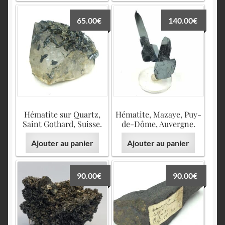
65.00
€
140.00
€
Hématite sur Quartz,
Hématite, Mazaye, Puy-
Saint Gothard, Suisse.
de-Dôme, Auvergne.
Ajouter au panier
Ajouter au panier
90.00
€
90.00
€