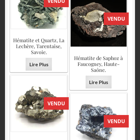
VENDU
VENDU
Hématite et Quartz, La
Lechère, Tarentaise,
Savoie.
Hématite de Saphoz à
Faucogney, Haute-
Lire Plus
Saône.
Lire Plus
VENDU
VENDU