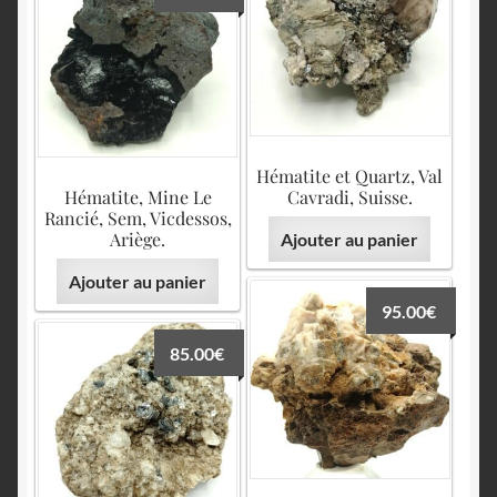
Hématite et Quartz, Val
Hématite, Mine Le
Cavradi, Suisse.
Rancié, Sem, Vicdessos,
Ariège.
Ajouter au panier
Ajouter au panier
95.00
€
85.00
€