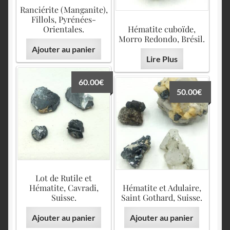
Ranciérite (Manganite),
Fillols, Pyrénées-
Orientales.
Hématite cuboïde,
Morro Redondo, Brésil.
Ajouter au panier
Lire Plus
60.00
€
50.00
€
Lot de Rutile et
Hématite, Cavradi,
Hématite et Adulaire,
Suisse.
Saint Gothard, Suisse.
Ajouter au panier
Ajouter au panier