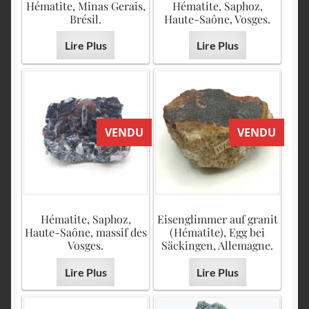
Hématite, Minas Gerais,
Hématite, Saphoz,
Brésil.
Haute-Saône, Vosges.
Lire Plus
Lire Plus
VENDU
VENDU
Hématite, Saphoz,
Eisenglimmer auf granit
Haute-Saône, massif des
(Hématite), Egg bei
Vosges.
Säckingen, Allemagne.
Lire Plus
Lire Plus