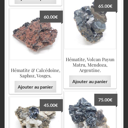
65.00
€
60.00
€
Hématite, Volcan Payun
Matru, Mendoza,
Hématite & Calcédoine,
Argentine.
Saphoz, Vosges.
Ajouter au panier
Ajouter au panier
75.00
€
45.00
€