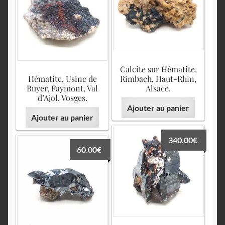
Calcite sur Hématite,
Hématite, Usine de
Rimbach, Haut-Rhin,
Buyer, Faymont, Val
Alsace.
d’Ajol, Vosges.
Ajouter au panier
Ajouter au panier
340.00
€
60.00
€