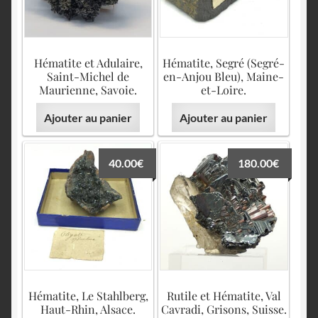
Hématite et Adulaire,
Hématite, Segré (Segré-
Saint-Michel de
en-Anjou Bleu), Maine-
Maurienne, Savoie.
et-Loire.
Ajouter au panier
Ajouter au panier
40.00
€
180.00
€
Hématite, Le Stahlberg,
Rutile et Hématite, Val
Haut-Rhin, Alsace.
Cavradi, Grisons, Suisse.