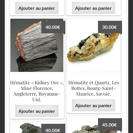
Ajouter au panier
Ajouter au panier
40.00
€
30.00
€
Hématite « Kidney Ore »,
Hématite et Quartz, Les
Mine Florence,
Rottes, Bourg-Saint-
Angleterre, Royaume-
Maurice, Savoie.
Uni.
Ajouter au panier
Ajouter au panier
45.00
€
40.00
€