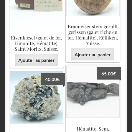
Brauneisenstein gerollt
gerissen (galet riche en
Eisenkiesel (galet de fer,
fer, Hématite), Kölliken,
Limonite, Hématite),
Suisse.
Saint Moritz, Suisse.
Ajouter au panier
Ajouter au panier
65.00
€
40.00
€
Hématite, Sem,