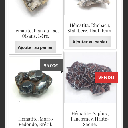
Hématite, Rimbach,
Hématite, Plan du Lac,
Stahlberg, Haut-Rhin.
Oisans, Isère.
Ajouter au panier
Ajouter au panier
95.00
€
VENDU
Hématite, Saphoz,
Hématite, Morro
Faucogney, Haute-
Redondo, Brésil.
Saône.