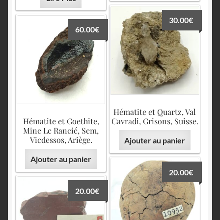
30.00
€
60.00
€
Hématite et Quartz, Val
Hématite et Goethite,
Cavradi, Grisons, Suisse.
Mine Le Rancié, Sem,
Vicdessos, Ariège.
Ajouter au panier
Ajouter au panier
20.00
€
20.00
€