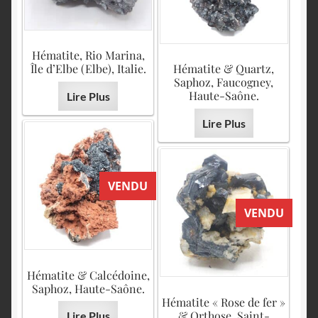
Hématite, Rio Marina,
Île d’Elbe (Elbe), Italie.
Hématite & Quartz,
Saphoz, Faucogney,
Haute-Saône.
Lire Plus
Lire Plus
VENDU
VENDU
Hématite & Calcédoine,
Saphoz, Haute-Saône.
Hématite « Rose de fer »
& Orthose, Saint-
Lire Plus