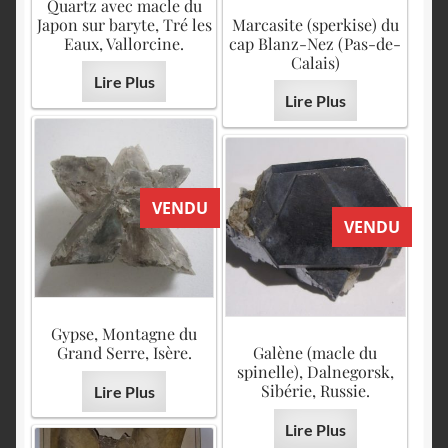
Quartz avec macle du
Japon sur baryte, Tré les
Marcasite (sperkise) du
Eaux, Vallorcine.
cap Blanz-Nez (Pas-de-
Calais)
Lire Plus
Lire Plus
VENDU
VENDU
Gypse, Montagne du
Grand Serre, Isère.
Galène (macle du
spinelle), Dalnegorsk,
Sibérie, Russie.
Lire Plus
Lire Plus