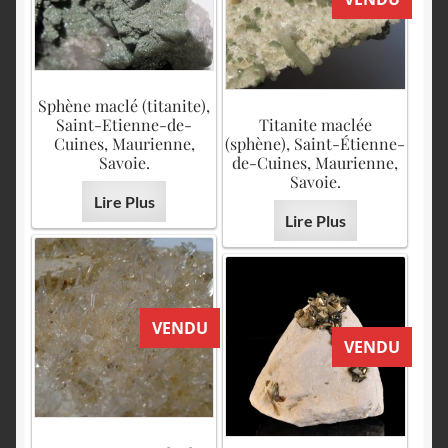
Sphène maclé (titanite),
Saint-Etienne-de-
Titanite maclée
Cuines, Maurienne,
(sphène), Saint-Étienne-
Savoie.
de-Cuines, Maurienne,
Savoie.
Lire Plus
Lire Plus
VENDU
VENDU