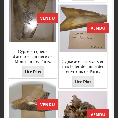
VENDU
VENDU
Gypse en queue
d’aronde, carrière de
Montmartre, Paris.
Gypse avec cristaux en
macle fer de lance des
environs de Paris.
Lire Plus
Lire Plus
VENDU
VENDU