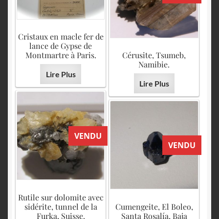
Cristaux en macle fer de
lance de Gypse de
Montmartre à Paris.
Cérusite, Tsumeb,
Namibie.
Lire Plus
Lire Plus
VENDU
VENDU
Rutile sur dolomite avec
sidérite, tunnel de la
Cumengeite, El Boleo,
Furka, Suisse.
Santa Rosalía, Baja