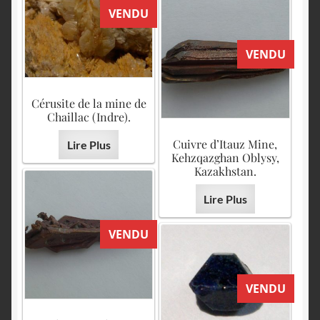
VENDU
VENDU
Cérusite de la mine de
Chaillac (Indre).
Cuivre d’Itauz Mine,
Lire Plus
Kehzqazghan Oblysy,
Kazakhstan.
Lire Plus
VENDU
VENDU