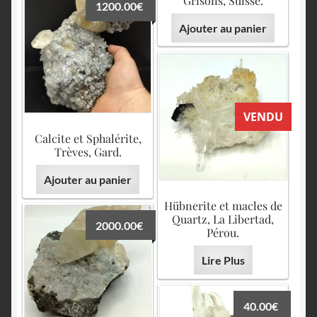
Grisons, Suisse.
1200.00
€
Ajouter au panier
VENDU
Calcite et Sphalérite,
Trèves, Gard.
Ajouter au panier
Hübnerite et macles de
Quartz, La Libertad,
2000.00
€
Pérou.
Lire Plus
40.00
€