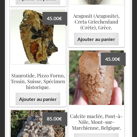
Aragonit (Aragonite),
45.00
€
Creta Griechenland
(Crète), Grèce.
Ajouter au panier
45.00
€
Staurotide, Pizzo Forno,
Tessin, Suisse, Spécimen
historique.
Ajouter au panier
Calcite maclée, Pont-à-
85.00
€
Nôle, Mont-sur-
Marchienne, Belgique.