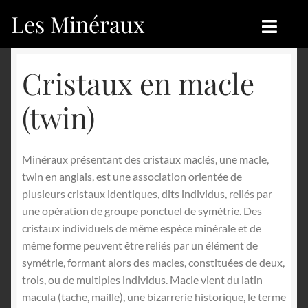
Les Minéraux
Aller
Aller
à
au
la
contenu
Accueil
Accueil
Cristaux en macle
navigation
Catégories
Boutique
(twin)
Nouveautés
Nouveautés
Minéraux présentant des cristaux maclés, une macle,
Achat
Blog
twin en anglais, est une association orientée de
plusieurs cristaux identiques, dits individus, reliés par
Mon compte
Achat
une opération de groupe ponctuel de symétrie. Des
cristaux individuels de même espèce minérale et de
Blog
Contactez-nous
même forme peuvent être reliés par un élément de
symétrie, formant alors des macles, constituées de deux,
Sites amis
Français
trois, ou de multiples individus. Macle vient du latin
macula (tache, maille), une bizarrerie historique, le terme