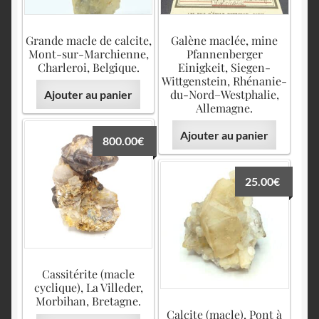
Grande macle de calcite,
Galène maclée, mine
Mont-sur-Marchienne,
Pfannenberger
Charleroi, Belgique.
Einigkeit, Siegen-
Wittgenstein, Rhénanie-
du-Nord–Westphalie,
Ajouter au panier
Allemagne.
Ajouter au panier
800.00
€
25.00
€
Cassitérite (macle
cyclique), La Villeder,
Morbihan, Bretagne.
Calcite (macle), Pont à