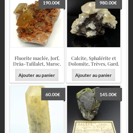
190.00
€
980.00
€
Fluorite maclée, Jorf,
Calcite, Sphalérite et
Drâa-Tafilalet, Maroc.
Dolomite, Trèves, Gard.
Ajouter au panier
Ajouter au panier
60.00
€
145.00
€