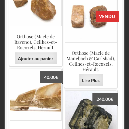
VENDU
Orthose (Macle de
Baveno), Ceilhes-et-
Rocozels, Hérault.
Orthose (Macle de
Manebach & Carlsbad),
Ajouter au panier
Ceilhes-et-Rocozels,
Hérault.
40.00
€
Lire Plus
240.00
€