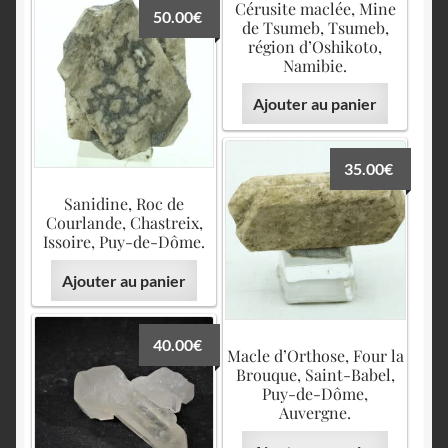
Cérusite maclée, Mine
50.00
€
de Tsumeb, Tsumeb,
région d’Oshikoto,
Namibie.
Ajouter au panier
35.00
€
Sanidine, Roc de
Courlande, Chastreix,
Issoire, Puy-de-Dôme.
Ajouter au panier
40.00
€
Macle d’Orthose, Four la
Brouque, Saint-Babel,
Puy-de-Dôme,
Auvergne.