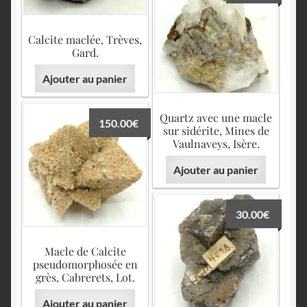
Calcite maclée, Trèves,
Gard.
Ajouter au panier
Quartz avec une macle
150.00
€
sur sidérite, Mines de
Vaulnaveys, Isère.
Ajouter au panier
30.00
€
Macle de Calcite
pseudomorphosée en
grès, Cabrerets, Lot.
Ajouter au panier