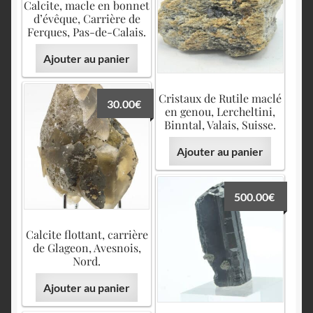
Calcite, macle en bonnet
d’évêque, Carrière de
Ferques, Pas-de-Calais.
Ajouter au panier
Cristaux de Rutile maclé
30.00
€
en genou, Lercheltini,
Binntal, Valais, Suisse.
Ajouter au panier
500.00
€
Calcite flottant, carrière
de Glageon, Avesnois,
Nord.
Ajouter au panier