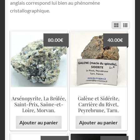
English
anglais correspond lui bien au phénomène
cristallographique.
80.00
€
40.00
€
Arsénopyrite, La Brûlée,
Galène et Sidérite,
Saint-Prix, Saône-et-
Carrière du Rivet,
Loire, Morvan.
Peyrebrune, Tarn.
Ajouter au panier
Ajouter au panier