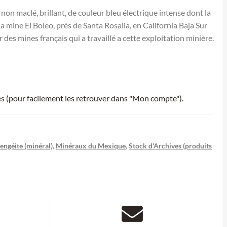
on maclé, brillant, de couleur bleu électrique intense dont la
mine El Boleo, près de Santa Rosalia, en California Baja Sur
es mines français qui a travaillé a cette exploitation minière.
ies (pour facilement les retrouver dans "Mon compte").
ngéite (minéral)
,
Minéraux du Mexique
,
Stock d'Archives (produits