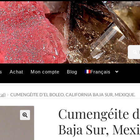
Reche
Reche
pour :
s
Achat
Mon compte
Blog
Français
al)
CUMENGÉITE D’EL BOLEO, CALIFORNIA BAJA SUR, MEXIQUE.
Cumengéite d’
Baja Sur, Mex
🔍