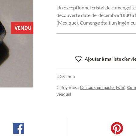
Un exceptionnel cristal de cumengéite n
découverte date de décembre 1880 à la 
(Mexique). Cumenge était un ingénieur d
VENDU
Ajouter à ma liste d’env
UGS :
mm
Catégories :
Cristaux en macle (twin)
,
Cume
vendus)