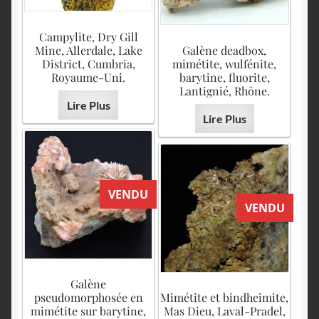
Campylite, Dry Gill
Mine, Allerdale, Lake
Galène deadbox,
District, Cumbria,
mimétite, wulfénite,
Royaume-Uni.
barytine, fluorite,
Lantignié, Rhône.
Lire Plus
Lire Plus
VENDU
VENDU
Galène
pseudomorphosée en
Mimétite et bindheimite,
mimétite sur barytine,
Mas Dieu, Laval-Pradel,