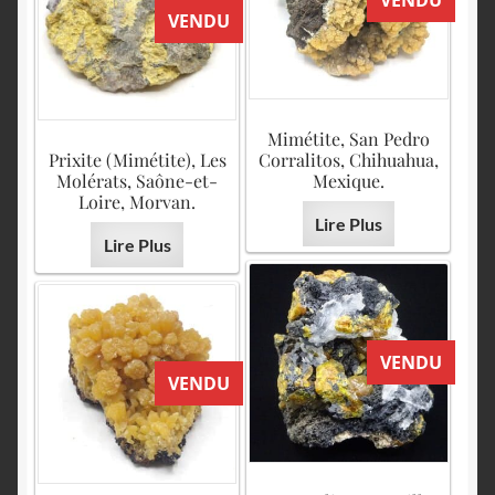
VENDU
VENDU
Mimétite, San Pedro
Prixite (Mimétite), Les
Corralitos, Chihuahua,
Molérats, Saône-et-
Mexique.
Loire, Morvan.
Lire Plus
Lire Plus
VENDU
VENDU