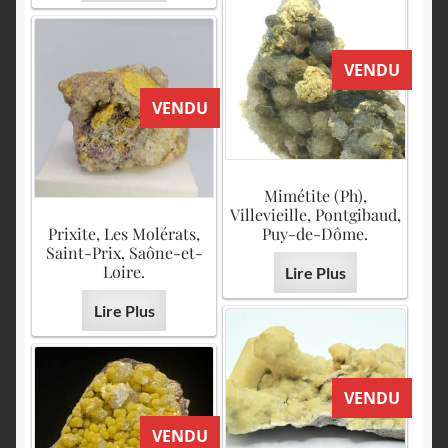
VENDU
VENDU
Mimétite (Ph),
Villevieille, Pontgibaud,
Prixite, Les Molérats,
Puy-de-Dôme.
Saint-Prix, Saône-et-
Loire.
Lire Plus
Lire Plus
VENDU
VENDU