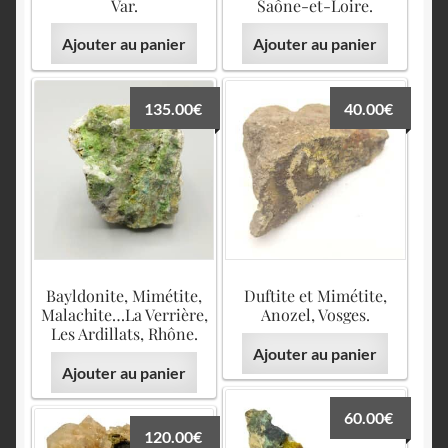
English
Var.
Saône-et-Loire.
Ajouter au panier
Ajouter au panier
135.00
€
40.00
€
Bayldonite, Mimétite,
Duftite et Mimétite,
Malachite…La Verrière,
Anozel, Vosges.
Les Ardillats, Rhône.
Ajouter au panier
Ajouter au panier
60.00
€
120.00
€