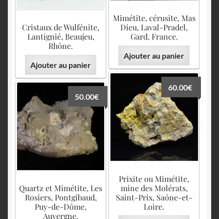
Mimétite, cérusite, Mas
Cristaux de Wulfénite,
Dieu, Laval-Pradel,
Lantignié, Beaujeu,
Gard, France.
Rhône.
Ajouter au panier
Ajouter au panier
60.00
€
50.00
€
Prixite ou Mimétite,
Quartz et Mimétite, Les
mine des Molérats,
Rosiers, Pontgibaud,
Saint-Prix, Saône-et-
Puy-de-Dôme,
Loire.
Auvergne.