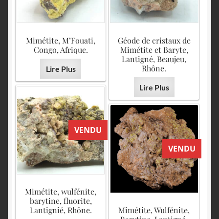
Mimétite, M’Fouati,
Géode de cristaux de
Congo, Afrique.
Mimétite et Baryte,
Lantigné, Beaujeu,
Rhône.
Lire Plus
Lire Plus
VENDU
VENDU
Mimétite, wulfénite,
barytine, fluorite,
Lantignié, Rhône.
Mimétite, Wulfénite,