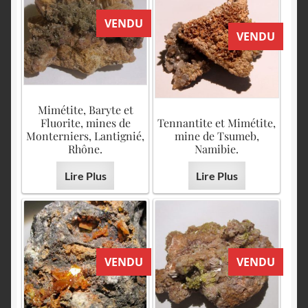
VENDU
VENDU
Mimétite, Baryte et
Fluorite, mines de
Tennantite et Mimétite,
Monterniers, Lantignié,
mine de Tsumeb,
Rhône.
Namibie.
Lire Plus
Lire Plus
VENDU
VENDU