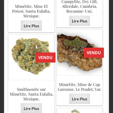
Campylite, Dry Gill,
Mimétite, Mine El
Allerdale, Cumbria,
Potosi, Santa Eulalia,
Royaume-Uni.
Mexique.
Lire Plus
Lire Plus
VENDU
VENDU
Mimétite, Mine de Cap
Smithsonite sur
Garonne, Le Pradet, Var.
Mimétite, Santa Eulalia,
Mexique.
Lire Plus
Lire Plus