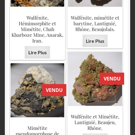
Wulfénite,
Wulfénite, mimétite et
Hémimorphite et
barytine, Lantignié,
Mimétite, Chah
Rhône, Beaujolais.
Kharboze Mine, Anarak,
Iran.
Lire Plus
Lire Plus
VENDU
VENDU
Wulfénite et Mimétite,
Lantignié, Beaujeu,
Mimétite
Rhône.
pseudomorphose de