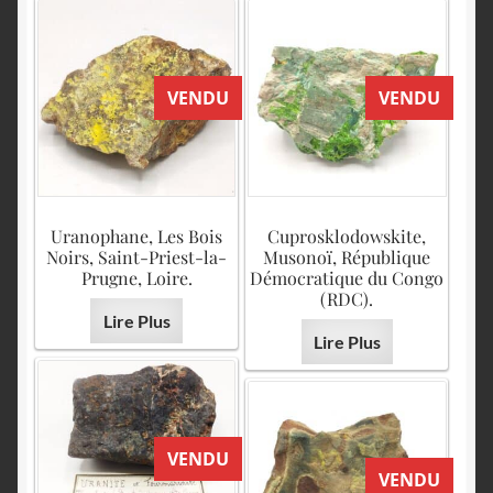
VENDU
VENDU
Uranophane, Les Bois
Cuprosklodowskite,
Noirs, Saint-Priest-la-
Musonoï, République
Prugne, Loire.
Démocratique du Congo
(RDC).
Lire Plus
Lire Plus
VENDU
VENDU