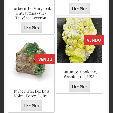
Torbernite, Margabal,
Lire Plus
Entraygues-sur-
Truyère, Aveyron.
Lire Plus
VENDU
VENDU
Autunite, Spokane,
Washington, USA.
Lire Plus
Torbernite, Les Bois
Noirs, Forez, Loire.
Lire Plus