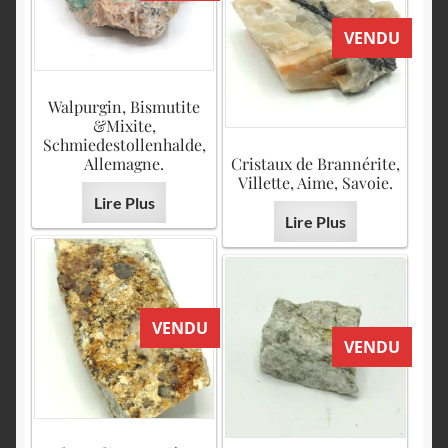
VENDU
Walpurgin, Bismutite
&Mixite,
Schmiedestollenhalde,
Allemagne.
Cristaux de Brannérite,
Villette, Aime, Savoie.
Lire Plus
Lire Plus
VENDU
VENDU