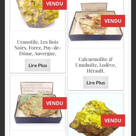
VENDU
VENDU
Uranotile, Les Bois
Noirs, Forez, Puy-de-
Dôme, Auvergne.
Calcurmolite &
Umohoïte, Lodève,
Lire Plus
Hérault.
Lire Plus
VENDU
VENDU