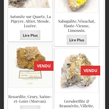
Autunite sur Quartz, La
Pigeyre, Altier, Mende,
Sabugalite, Vénachat,
Lozère.
Haute-Vienne,
Limousin.
Lire Plus
Lire Plus
VENDU
VENDU
Renardite, Grury, Saône-
et-Loire (Morvan).
Gersdorffite &
Brannérite, Villette,