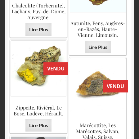
Chalcolite (Torbernite),
Lachaux, Puy-de-Dôme,
Auvergne.
Autunite, Peny, Augères-
en-Razès, Haute-
Lire Plus
Vienne, Limousin.
Lire Plus
VENDU
VENDU
Zippeite, Riviéral, Le
Bosc, Lodève, Hérault.
Marécottite, Les
Lire Plus
Marécottes, Salvan,
Valais, Suisse.