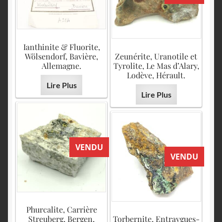
Ianthinite & Fluorite,
Wölsendorf, Bavière,
Zeunérite, Uranotile et
Allemagne.
Tyrolite, Le Mas d’Alary,
Lodève, Hérault.
Lire Plus
Lire Plus
VENDU
VENDU
Phurcalite, Carrière
Streuberg, Bergen,
Torbernite, Entraygues-