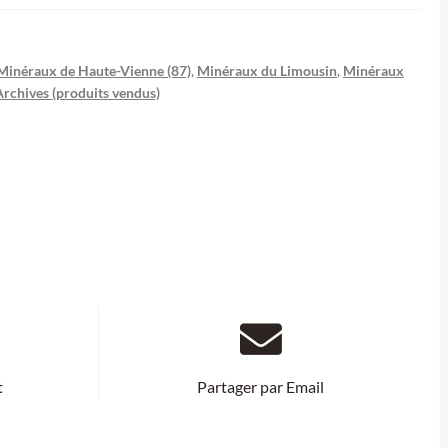
Minéraux de Haute-Vienne (87)
,
Minéraux du Limousin
,
Minéraux
Archives (produits vendus)
t
Partager par Email