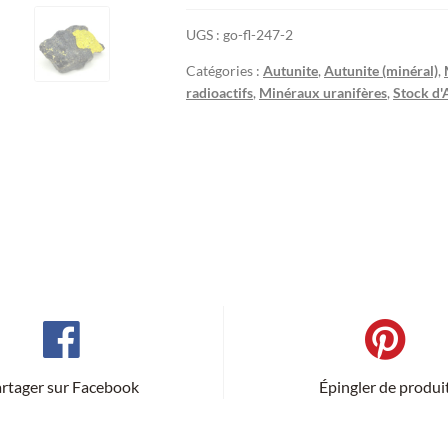
UGS :
go-fl-247-2
Catégories :
Autunite
,
Autunite (minéral)
,
radioactifs
,
Minéraux uranifères
,
Stock d'
rtager sur Facebook
Épingler de produi