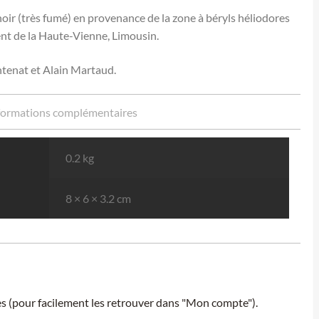
noir (très fumé) en provenance de la zone à béryls héliodores
nt de la Haute-Vienne, Limousin.
ntenat et Alain Martaud.
formations complémentaires
0.2 kg
8 × 6 × 3.2 cm
ies (pour facilement les retrouver dans "Mon compte").