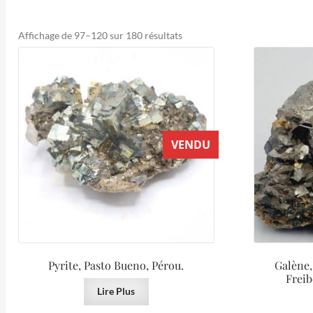
Trié
Affichage de 97–120 sur 180 résultats
du
plus
récent
au
plus
ancien
VENDU
Pyrite, Pasto Bueno, Pérou.
Galène,
Freib
Lire Plus