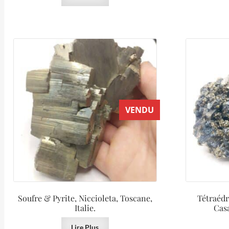
VENDU
Soufre & Pyrite, Niccioleta, Toscane,
Tétraédr
Italie.
Casa
Lire Plus