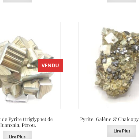
VENDU
 de Pyrite (triglyphe) de
Pyrite, Galène & Chalcopyr
Huanzala, Pérou.
Lire Plus
Lire Plus