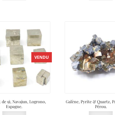
VENDU
ot de 9), Navajun, Logrono,
Galène, Pyrite & Quartz, P
Espagne.
Pérou.