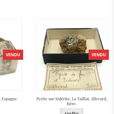
VENDU
VENDU
, Espagne.
Pyrite sur Sidérite, La Taillat, Allevard,
Isère.
Lire Plus