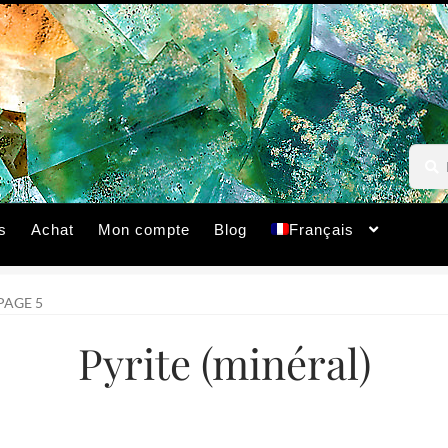
Reche
Reche
pour :
s
Achat
Mon compte
Blog
Français
PAGE 5
Pyrite (minéral)