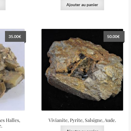
Ajouter au panier
35.00
€
50.00
€
Les Halles,
Vivianite, Pyrite, Salsigne, Aude.
e.