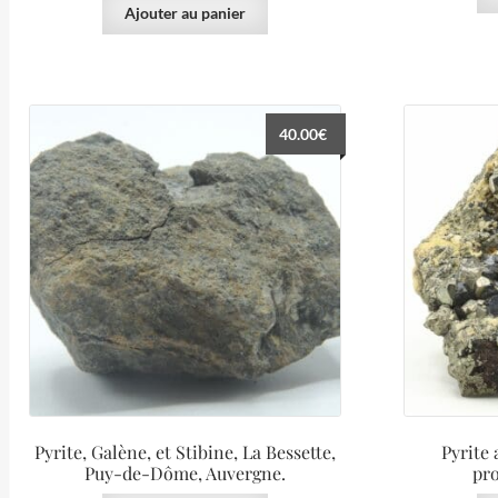
Ajouter au panier
40.00
€
Pyrite, Galène, et Stibine, La Bessette,
Pyrite 
Puy-de-Dôme, Auvergne.
pr