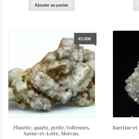
Ajouter au panier
45.00
€
Fluorite, quartz, pyrite, Voltennes,
Barytine et
Saône-et-Loire, Morvan.