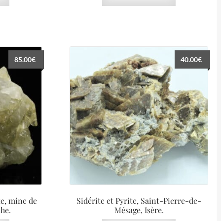
85.00
€
40.00
€
te, mine de
Sidérite et Pyrite, Saint-Pierre-de-
he.
Mésage, Isère.