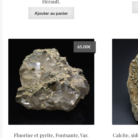
Hérault.
Ajouter au panier
65.00
€
Fluorine et pyrite, Fontsante, Var.
Calcite, si