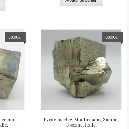
Ajouter au panier
50.00
€
80.00
€
icciano,
Pyrite maclée, Monticciano, Sienne,
lie.
Toscane, Italie.