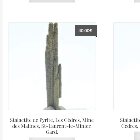
40.00
€
Stalactite de Pyrite, Les Cèdres, Mine
Stalactit
des Malines, St-Laurent-le-Minier,
Cèdres, 
Gard.