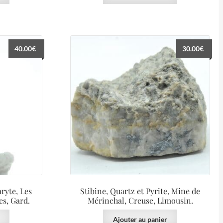
40.00
€
30.00
€
aryte, Les
Stibine, Quartz et Pyrite, Mine de
es, Gard.
Mérinchal, Creuse, Limousin.
Ajouter au panier