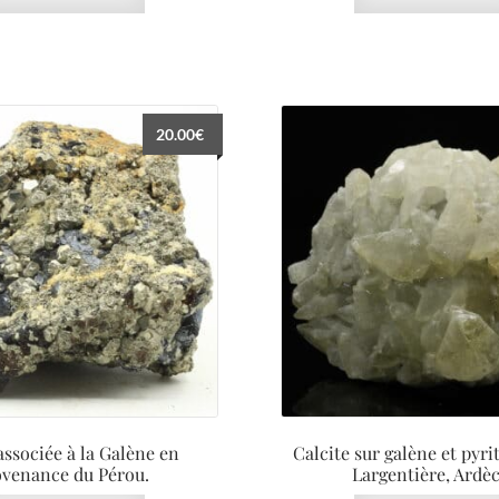
20.00
€
associée à la Galène en
Calcite sur galène et pyri
ovenance du Pérou.
Largentière, Ardèc