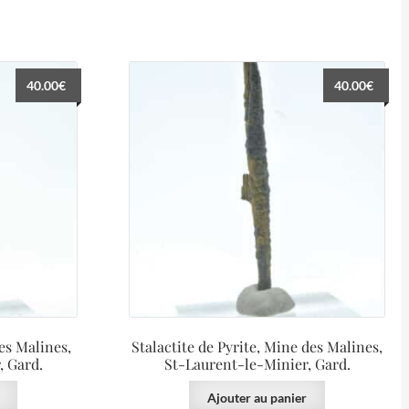
40.00
€
40.00
€
es Malines,
Stalactite de Pyrite, Mine des Malines,
, Gard.
St-Laurent-le-Minier, Gard.
Ajouter au panier