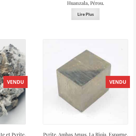
Huanzala, Pérou.
Lire Plus
VENDU
VENDU
te et Pyrite,
Pyrite, Ambas Aguas, La Rioja, Espagne.