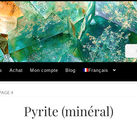
Reche
Reche
pour :
s
Achat
Mon compte
Blog
Français
PAGE 4
Pyrite (minéral)