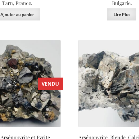
Tarn, France.
Bulgarie.
Ajouter au panier
Lire Plus
VENDU
 Arsénopyrite et Pyrite,
Arsénopyrite, Blende, Calci