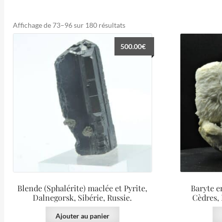
Trié
Affichage de 73–96 sur 180 résultats
du
500.00
€
plus
récent
au
plus
ancien
Blende (Sphalérite) maclée et Pyrite,
Baryte e
Dalnegorsk, Sibérie, Russie.
Cèdres, 
Ajouter au panier