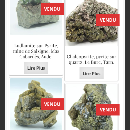
VENDU
VENDU
Ludlamite sur Pyrite,
mine de Salsigne, Mas
Cabardès, Aude.
Chalcopyrite, pyrite sur
quartz, Le Burc, Tarn.
Lire Plus
Lire Plus
VENDU
VENDU