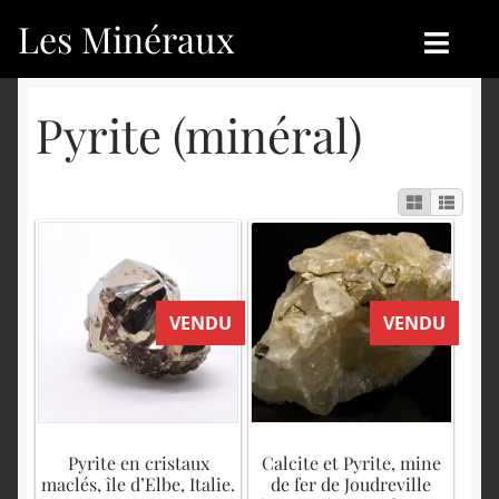
Les Minéraux
Aller
Aller
à
au
la
contenu
Accueil
Accueil
Pyrite (minéral)
navigation
Catégories
Boutique
Nouveautés
Nouveautés
Achat
Blog
VENDU
VENDU
Mon compte
Achat
Blog
Contactez-nous
Sites amis
Français
Pyrite en cristaux
Calcite et Pyrite, mine
maclés, île d’Elbe, Italie.
de fer de Joudreville