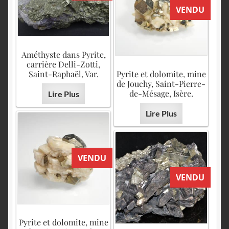
VENDU
Améthyste dans Pyrite,
carrière Delli-Zotti,
Saint-Raphaël, Var.
Pyrite et dolomite, mine
de Jouchy, Saint-Pierre-
de-Mésage, Isère.
Lire Plus
Lire Plus
VENDU
VENDU
Pyrite et dolomite, mine