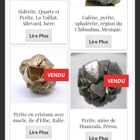
Sidérite, Quartz et
Pyrite, La Taillat,
Galène, pyrite,
Allevard, Isère.
sphalérite, région du
Chihuahua, Mexique.
Lire Plus
Lire Plus
VENDU
VENDU
Pyrite en cristaux avec
macle, île d’Elbe, Italie.
Pyrite, mine de
Huanzala, Pérou.
Lire Plus
Lire Plus