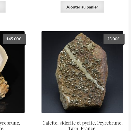
Ajouter au panier
145.00
€
25.00
€
eyrebrune,
Calcite, sidérite et pyrite, Peyrebrune,
te.
Tarn, France.