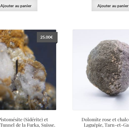
Ajouter au panier
Ajouter au panier
25.00
€
Pistomésite (Sidérite) et
Dolomite rose et chalc
Tunnel de la Furka, Suisse.
Laguépie, Tarn-et-Ga