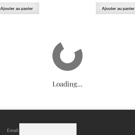
Ajouter au panier
Ajouter au panier
VENDU
 verte, pyrite, calcite et
Calcite, blende et sidérite,
e de Laguépie, Tarn-et-
Peyrebrune, Tar