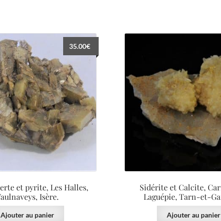
35.00
€
erte et pyrite, Les Halles,
Sidérite et Calcite, Car
aulnaveys, Isère.
Laguépie, Tarn-et-Ga
Ajouter au panier
Ajouter au panier