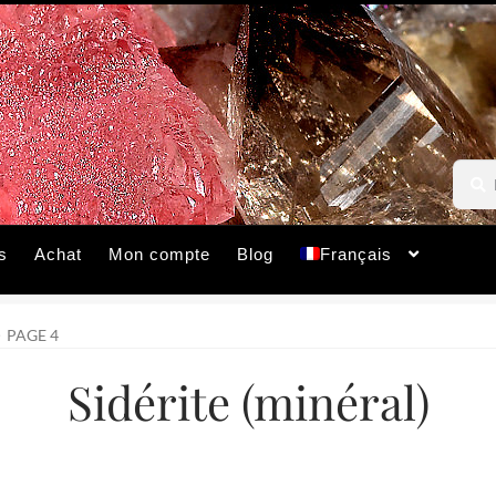
Reche
Reche
pour :
s
Achat
Mon compte
Blog
Français
PAGE 4
Sidérite (minéral)