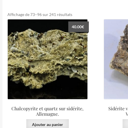
Trié
Affichage de 73–96 sur 241 résultats
du
40.00
€
plus
récent
au
plus
ancien
Chalcopyrite et quartz sur sidérite,
Sidérite v
Allemagne.
V
Ajouter au panier