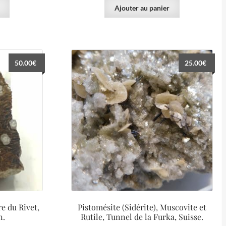
Ajouter au panier
50.00
€
25.00
€
re du Rivet,
Pistomésite (Sidérite), Muscovite et
n.
Rutile, Tunnel de la Furka, Suisse.