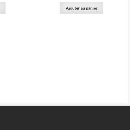
Ajouter au panier
135.00
€
VENDU
 carrière de
Arsénopyrite & Wolfram, Mine
n.
Yaogangxian, Hunan, Chine.