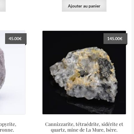
Ajouter au panier
45.00
€
145.00
€
opyrite,
Cannizzarite, tétraédrite, sidérite et
ronne.
quartz, mine de La Mure, Isère.