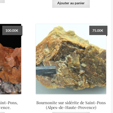
Ajouter au panier
100.00
€
75.00
€
Saint-Pons,
Bournonite sur sidérite de Saint-Pons
vence.
(Alpes-de-Haute-Provence)