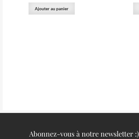
Ajouter au panier
100.00
€
Sidérite verte et pyrite de Laguépie,
Sidérite
Tarn-et-Garonne.
dolomit