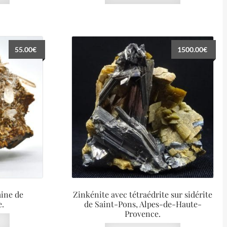
55.00
€
1500.00
€
mine de
Zinkénite avec tétraédrite sur sidérite
e.
de Saint-Pons, Alpes-de-Haute-
Provence.