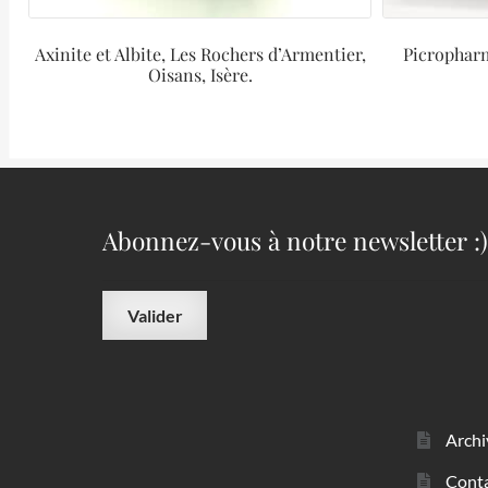
Axinite et Albite, Les Rochers d’Armentier,
Picropharm
Oisans, Isère.
Abonnez-vous à notre newsletter :)
Archi
Cont