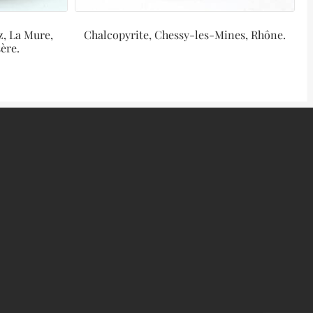
z, La Mure,
Chalcopyrite, Chessy-les-Mines, Rhône.
ère.