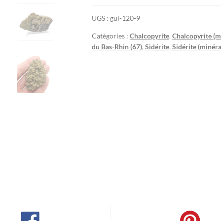
UGS :
gui-120-9
Catégories :
Chalcopyrite
,
Chalcopyrite (m
du Bas-Rhin (67)
,
Sidérite
,
Sidérite (minéra