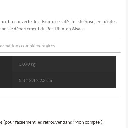
ement recouverte de cristaux de sidérite (sidérose) en pétales
, dans le département du Bas-Rhin, en Alsace.
formations complémentaires
0.070 kg
5.8 × 3.4 × 2.2 cm
ies (pour facilement les retrouver dans "Mon compte").