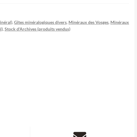
inéral)
,
Gîtes minéralogiques divers
,
Minéraux des Vosges
,
Minéraux
l)
,
Stock d'Archives (produits vendus)