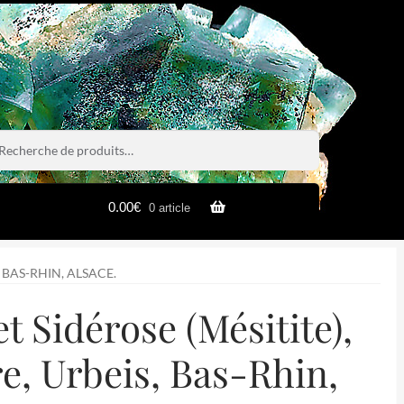
rche
rche
0.00
€
0 article
 BAS-RHIN, ALSACE.
t Sidérose (Mésitite),
re, Urbeis, Bas-Rhin,