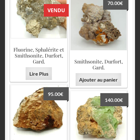
70.00
€
VENDU
Fluorine, Sphalérite et
Smithsonite, Durfort,
Gard.
Smithsonite, Durfort,
Gard.
Lire Plus
Ajouter au panier
95.00
€
140.00
€