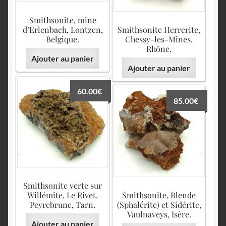
Smithsonite, mine
d’Erlenbach, Lontzen,
Smithsonite Herrerite,
Belgique.
Chessy-les-Mines,
Rhône.
Ajouter au panier
Ajouter au panier
60.00
€
85.00
€
Smithsonite verte sur
Willémite, Le Rivet,
Smithsonite, Blende
Peyrebrune, Tarn.
(Sphalérite) et Sidérite,
Vaulnaveys, Isère.
Ajouter au panier