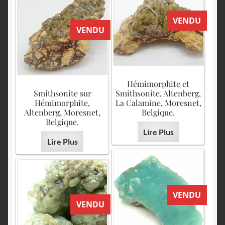
VENDU
VENDU
Hémimorphite et
Smithsonite sur
Smithsonite, Altenberg,
Hémimorphite,
La Calamine, Moresnet,
Altenberg, Moresnet,
Belgique.
Belgique.
Lire Plus
Lire Plus
VENDU
VENDU