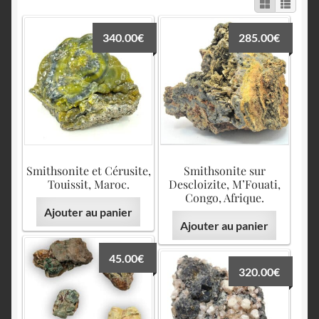
English
340.00
€
285.00
€
Smithsonite et Cérusite,
Smithsonite sur
Touissit, Maroc.
Descloizite, M’Fouati,
Congo, Afrique.
Ajouter au panier
Ajouter au panier
45.00
€
320.00
€