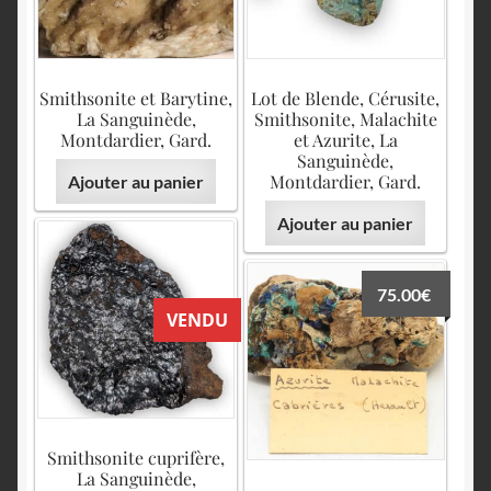
Smithsonite et Barytine,
Lot de Blende, Cérusite,
La Sanguinède,
Smithsonite, Malachite
Montdardier, Gard.
et Azurite, La
Sanguinède,
Montdardier, Gard.
Ajouter au panier
Ajouter au panier
75.00
€
VENDU
Smithsonite cuprifère,
La Sanguinède,