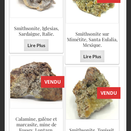
Smithsonite, Iglesias,
Sardaigne, Italie.
Smithsonite sur
Mimétite, Santa Eulalia,
Mexique.
Lire Plus
Lire Plus
VENDU
VENDU
Calamine, galène et
marcasite, mine de
Fossey, Lontzen,
Smithsonite, Touissit,