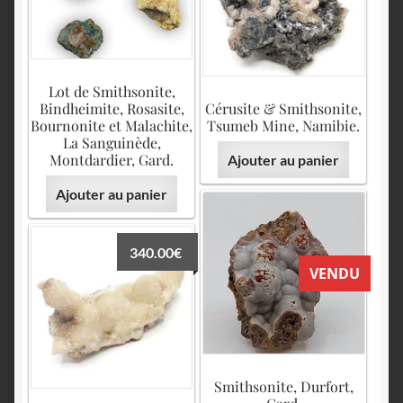
Lot de Smithsonite,
Bindheimite, Rosasite,
Cérusite & Smithsonite,
Bournonite et Malachite,
Tsumeb Mine, Namibie.
La Sanguinède,
Montdardier, Gard.
Ajouter au panier
Ajouter au panier
340.00
€
VENDU
Smithsonite, Durfort,