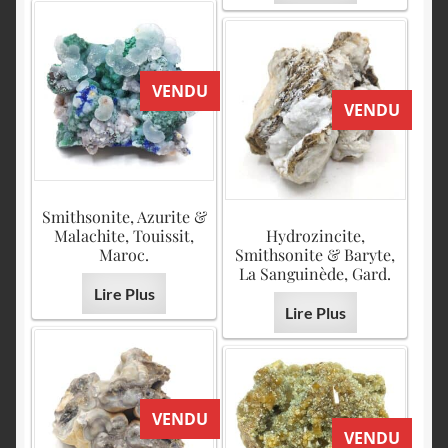
VENDU
VENDU
Smithsonite, Azurite &
Malachite, Touissit,
Hydrozincite,
Maroc.
Smithsonite & Baryte,
La Sanguinède, Gard.
Lire Plus
Lire Plus
VENDU
VENDU