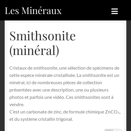
Les Minéraux
Aller
Aller
à
au
la
contenu
Accueil
Accueil
Smithsonite
navigation
Catégories
Boutique
(minéral)
Nouveautés
Nouveautés
Cristaux de smithsonite, une sélection de spécimens de
Achat
Blog
cette espèce minérale cristallisée. La smithsonite est un
minéral, ici de nombreuses pièces de collection
Mon compte
Achat
présentées avec une description, une ou plusieurs
photos et parfois une vidéo. Ces smithsonites sont à
Blog
Contactez-nous
vendre.
C’est un carbonate de zinc, de formule chimique ZnCO₃,
Sites amis
Français
et du système cristallin trigonal.