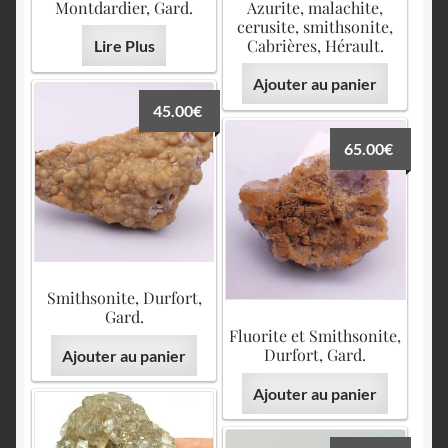
Montdardier, Gard.
Azurite, malachite,
cerusite, smithsonite,
Cabrières, Hérault.
Lire Plus
Ajouter au panier
45.00
€
65.00
€
Smithsonite, Durfort,
Gard.
Fluorite et Smithsonite,
Durfort, Gard.
Ajouter au panier
Ajouter au panier