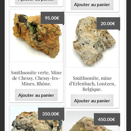
Ajouter au panier
95.00
€
20.00
€
Smithsonite verte, Mine
de Chessy, Chessy-les-
Smithsonite, mine
Mines, Rhône.
d’Erlenbach, Lontzen,
Belgique.
Ajouter au panier
Ajouter au panier
350.00
€
450.00
€