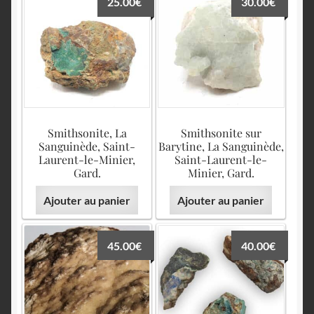
25.00
€
30.00
€
Smithsonite, La
Smithsonite sur
Sanguinède, Saint-
Barytine, La Sanguinède,
Laurent-le-Minier,
Saint-Laurent-le-
Gard.
Minier, Gard.
Ajouter au panier
Ajouter au panier
45.00
€
40.00
€