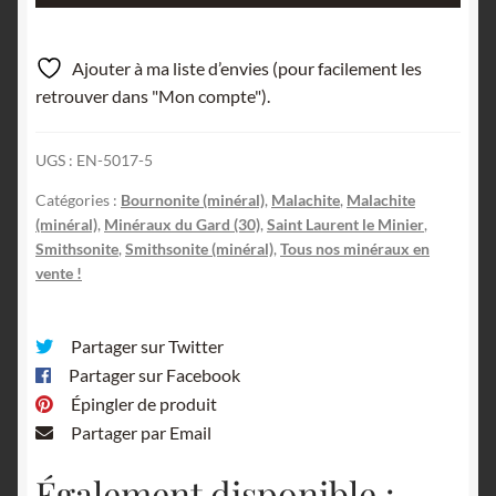
Lot
de
Ajouter à ma liste d’envies (pour facilement les
Smithsonite,
retrouver dans "Mon compte").
Bindheimite,
Rosasite,
UGS :
EN-5017-5
Bournonite
et
Catégories :
Bournonite (minéral)
,
Malachite
,
Malachite
Malachite,
(minéral)
,
Minéraux du Gard (30)
,
Saint Laurent le Minier
,
La
Smithsonite
,
Smithsonite (minéral)
,
Tous nos minéraux en
vente !
Sanguinède,
Montdardier,
Gard.
Partager sur Twitter
Partager sur Facebook
Épingler de produit
Partager par Email
Également disponible :