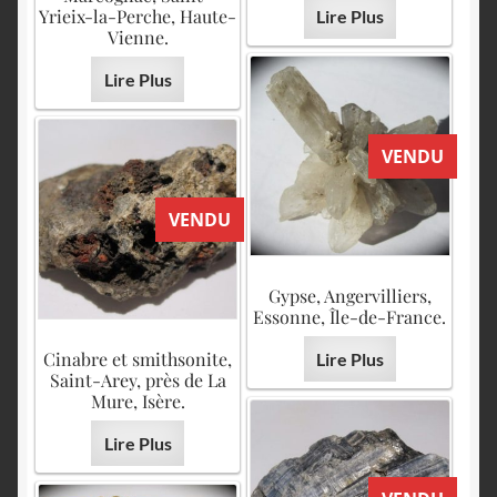
Yrieix-la-Perche, Haute-
Lire Plus
Vienne.
Lire Plus
VENDU
VENDU
Gypse, Angervilliers,
Essonne, Île-de-France.
Cinabre et smithsonite,
Lire Plus
Saint-Arey, près de La
Mure, Isère.
Lire Plus