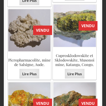
Lire Plus
VENDU
VENDU
Cuprosklodowskite et
Picropharmacolite, mine
Sklodowskite, Musonoi
de Salsigne, Aude.
mine, Katanga, Congo.
Lire Plus
Lire Plus
VENDU
VENDU