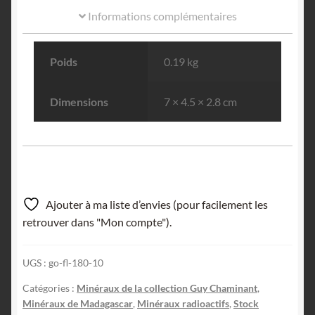
Informations complémentaires
Poids
0.19 kg
Dimensions
7 × 4.5 × 2.8 cm
Ajouter à ma liste d’envies (pour facilement les
retrouver dans "Mon compte").
UGS :
go-fl-180-10
Catégories :
Minéraux de la collection Guy Chaminant
,
Minéraux de Madagascar
,
Minéraux radioactifs
,
Stock