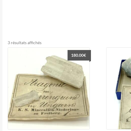
Trié
3 résultats affichés
du
180.00
€
plus
récent
au
plus
ancien