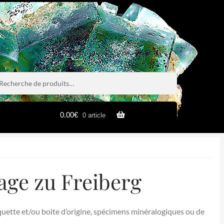
rche
rche
0.00
€
0 article
age zu Freiberg
quette et/ou boite d’origine, spécimens minéralogiques ou de