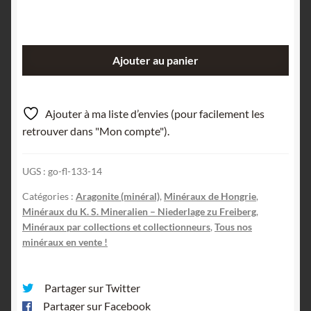
quantité
Ajouter au panier
de
Aragonite,
Hirrengrund,
Ajouter à ma liste d’envies (pour facilement les
Hongrie.
retrouver dans "Mon compte").
UGS :
go-fl-133-14
Catégories :
Aragonite (minéral)
,
Minéraux de Hongrie
,
Minéraux du K. S. Mineralien – Niederlage zu Freiberg
,
Minéraux par collections et collectionneurs
,
Tous nos
minéraux en vente !
Partager sur Twitter
Partager sur Facebook