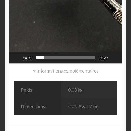
00:00
00:20
Informations complémentaires
Poids
0.03 kg
Dimensions
4 × 2.9 × 1.7 cm