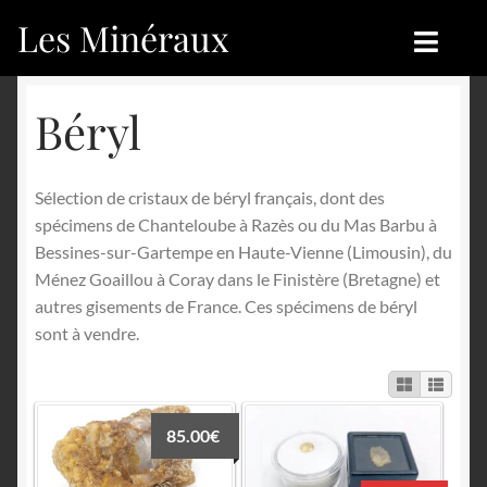
Les Minéraux
Aller
Aller
à
au
la
contenu
Accueil
Accueil
Béryl
navigation
Catégories
Boutique
Sélection de cristaux de béryl français, dont des
Nouveautés
Nouveautés
spécimens de Chanteloube à Razès ou du Mas Barbu à
Bessines-sur-Gartempe en Haute-Vienne (Limousin), du
Achat
Blog
Ménez Goaillou à Coray dans le Finistère (Bretagne) et
autres gisements de France. Ces spécimens de béryl
Mon compte
Achat
sont à vendre.
Blog
Contactez-nous
Sites amis
Français
85.00
€