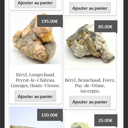
Ajouter au panier
Ajouter au panier
195.00
€
85.00
€
Béryl, Longechaud,
Peyrat-le-Château,
Béryl, Beauchaud, Forez,
Limoges, Haute-Vienne.
Puy-de-Dôme,
Auvergne.
Ajouter au panier
Ajouter au panier
150.00
€
25.00
€