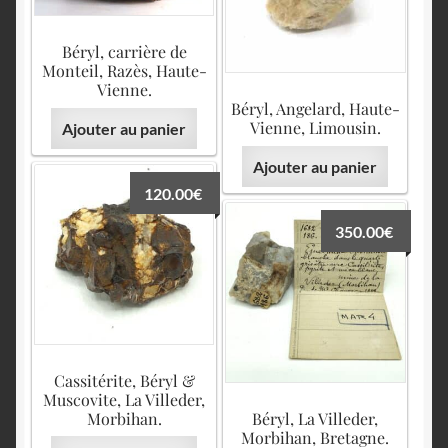
Béryl, carrière de
Monteil, Razès, Haute-
Vienne.
Béryl, Angelard, Haute-
Vienne, Limousin.
Ajouter au panier
Ajouter au panier
120.00
€
350.00
€
Cassitérite, Béryl &
Muscovite, La Villeder,
Morbihan.
Béryl, La Villeder,
Morbihan, Bretagne.