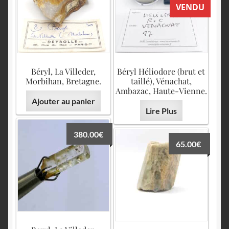
English
VENDU
Béryl, La Villeder,
Béryl Héliodore (brut et
Morbihan, Bretagne.
taillé), Vénachat,
Ambazac, Haute-Vienne.
Ajouter au panier
Lire Plus
380.00
€
65.00
€