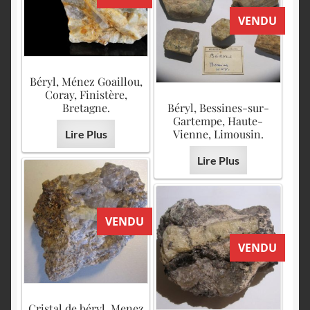
VENDU
Béryl, Ménez Goaillou,
Coray, Finistère,
Bretagne.
Béryl, Bessines-sur-
Gartempe, Haute-
Vienne, Limousin.
Lire Plus
Lire Plus
VENDU
VENDU
Cristal de béryl, Menez