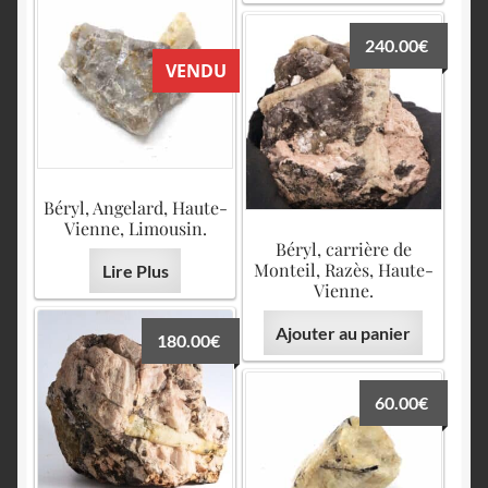
240.00
€
VENDU
Béryl, Angelard, Haute-
Vienne, Limousin.
Béryl, carrière de
Monteil, Razès, Haute-
Lire Plus
Vienne.
Ajouter au panier
180.00
€
60.00
€