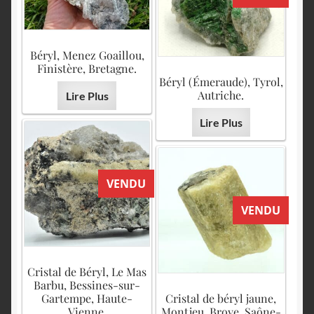
Béryl, Menez Goaillou,
Finistère, Bretagne.
Béryl (Émeraude), Tyrol,
Autriche.
Lire Plus
Lire Plus
VENDU
VENDU
Cristal de Béryl, Le Mas
Barbu, Bessines-sur-
Gartempe, Haute-
Cristal de béryl jaune,
Vienne.
Montjeu, Broye, Saône-