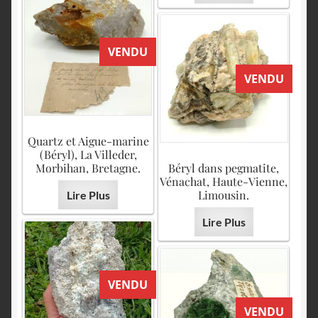
VENDU
VENDU
Quartz et Aigue-marine
(Béryl), La Villeder,
Morbihan, Bretagne.
Béryl dans pegmatite,
Vénachat, Haute-Vienne,
Limousin.
Lire Plus
Lire Plus
VENDU
VENDU