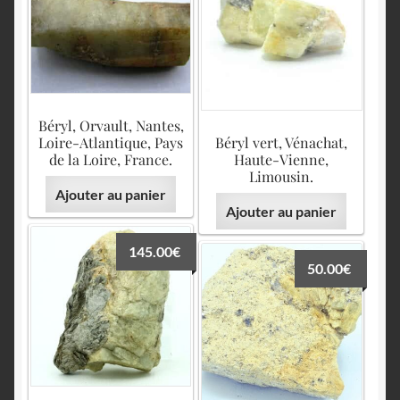
Béryl, Orvault, Nantes,
Loire-Atlantique, Pays
Béryl vert, Vénachat,
de la Loire, France.
Haute-Vienne,
Limousin.
Ajouter au panier
Ajouter au panier
145.00
€
50.00
€