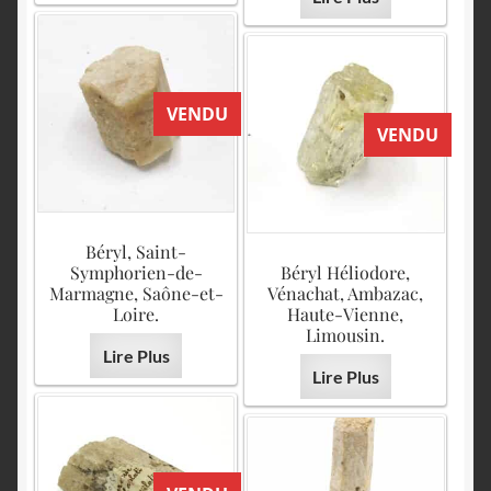
VENDU
VENDU
Béryl, Saint-
Symphorien-de-
Béryl Héliodore,
Marmagne, Saône-et-
Vénachat, Ambazac,
Loire.
Haute-Vienne,
Limousin.
Lire Plus
Lire Plus