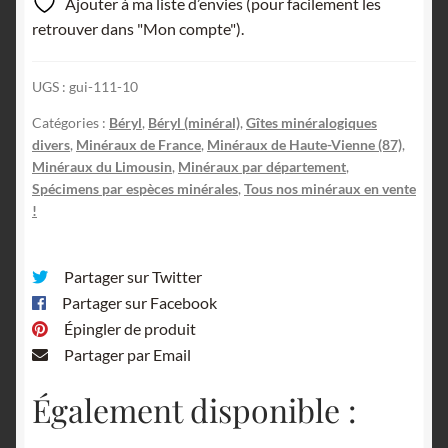
Ajouter à ma liste d’envies (pour facilement les
de
retrouver dans "Mon compte").
4),
La
UGS :
gui-111-10
Vilatte,
Chanteloube,
Catégories :
Béryl
,
Béryl (minéral)
,
Gîtes minéralogiques
Ambazac,
divers
,
Minéraux de France
,
Minéraux de Haute-Vienne (87)
,
Haute-
Minéraux du Limousin
,
Minéraux par département
,
Spécimens par espèces minérales
,
Tous nos minéraux en vente
Vienne.
!
Partager sur Twitter
Partager sur Facebook
Épingler de produit
Partager par Email
Également disponible :