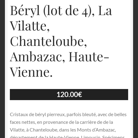
Béryl (lot de 4), La
Vilatte,
Chanteloube,
Ambazac, Haute-
Vienne.
120.00
€
Cristaux de béryl pierreux, parfois bleuté, avec de belles
faces nettes, en provenance de la carrière de de la
Vilatte, à Chanteloube, dans les Monts d’Ambazac,
département de la Haute-Vienne, Limousin. Spécimens