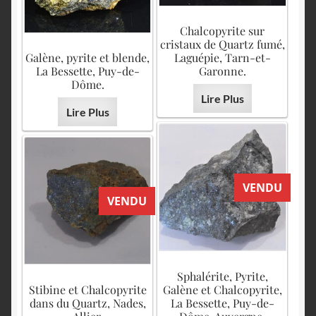
Chalcopyrite sur
cristaux de Quartz fumé,
Galène, pyrite et blende,
Laguépie, Tarn-et-
La Bessette, Puy-de-
Garonne.
Dôme.
Lire Plus
Lire Plus
VENDU
VENDU
Sphalérite, Pyrite,
Stibine et Chalcopyrite
Galène et Chalcopyrite,
dans du Quartz, Nades,
La Bessette, Puy-de-