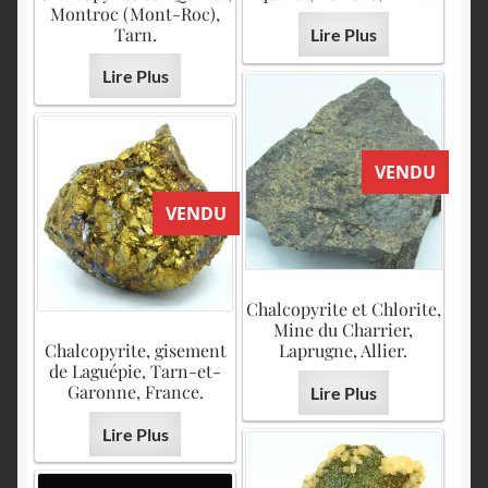
Montroc (Mont-Roc),
Tarn.
Lire Plus
Lire Plus
VENDU
VENDU
Chalcopyrite et Chlorite,
Mine du Charrier,
Chalcopyrite, gisement
Laprugne, Allier.
de Laguépie, Tarn-et-
Garonne, France.
Lire Plus
Lire Plus