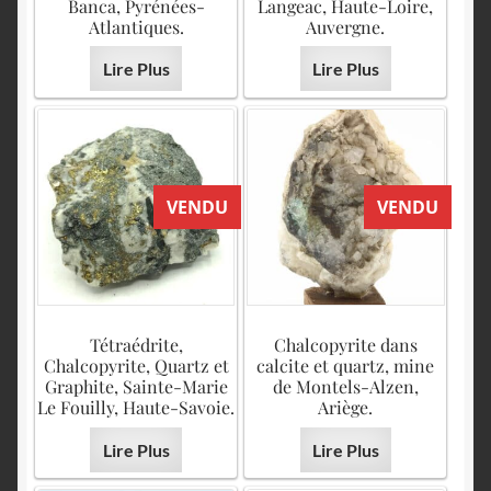
English
Banca, Pyrénées-
Langeac, Haute-Loire,
Atlantiques.
Auvergne.
Lire Plus
Lire Plus
VENDU
VENDU
Tétraédrite,
Chalcopyrite dans
Chalcopyrite, Quartz et
calcite et quartz, mine
Graphite, Sainte-Marie
de Montels-Alzen,
Le Fouilly, Haute-Savoie.
Ariège.
Lire Plus
Lire Plus