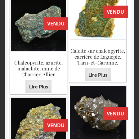
VENDU
VENDU
Calcite sur chalcopyrite,
carrière de Laguépie,
Chalcopyrite, azurite,
Tarn-et-Garonne.
malachite, mine de
Charrier, Allier.
Lire Plus
Lire Plus
VENDU
VENDU