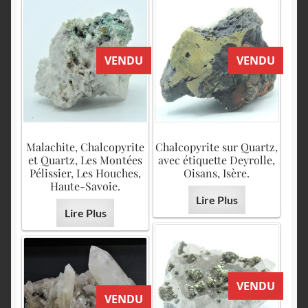
VENDU
VENDU
Malachite, Chalcopyrite
Chalcopyrite sur Quartz,
et Quartz, Les Montées
avec étiquette Deyrolle,
Pélissier, Les Houches,
Oisans, Isère.
Haute-Savoie.
Lire Plus
Lire Plus
VENDU
VENDU