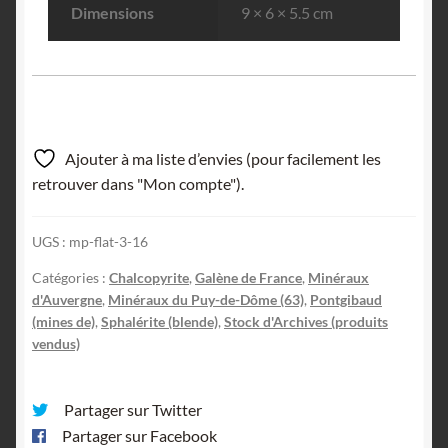
Dimensions
9 × 6 × 5.5 cm
Ajouter à ma liste d’envies (pour facilement les
retrouver dans "Mon compte").
UGS :
mp-flat-3-16
Catégories :
Chalcopyrite
,
Galène de France
,
Minéraux
d'Auvergne
,
Minéraux du Puy-de-Dôme (63)
,
Pontgibaud
(mines de)
,
Sphalérite (blende)
,
Stock d'Archives (produits
vendus)
Partager sur Twitter
Partager sur Facebook