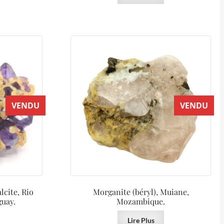
VENDU
VENDU
cite, Rio
Morganite (béryl), Muiane,
guay.
Mozambique.
Lire Plus