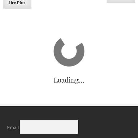
Lire Plus
VENDU
var. Améthyste, Artigas,
Lazurite, Sar-e Sang, B
Uruguay.
Afghanistan.