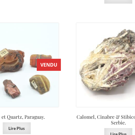
VENDU
 et Quartz, Paraguay.
Calomel, Cinabre & Stibico
Serbie.
Lire Plus
Lire Plus