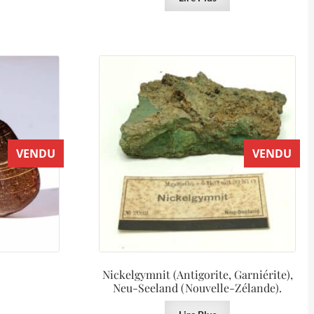
VENDU
VENDU
Nickelgymnit (Antigorite, Garniérite),
Neu-Seeland (Nouvelle-Zélande).