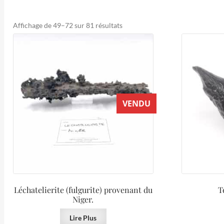
Trié
Affichage de 49–72 sur 81 résultats
du
plus
récent
au
plus
ancien
VENDU
Léchatelierite (fulgurite) provenant du
T
Niger.
Lire Plus