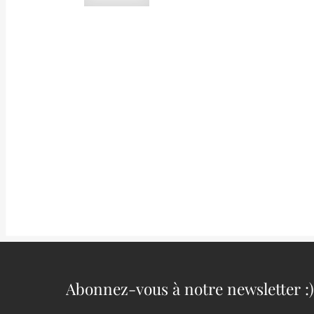
VENDU
Nickelgymnit (Antigorite, Garniérite),
Quartz 
Neu-Seeland (Nouvelle-Zélande).