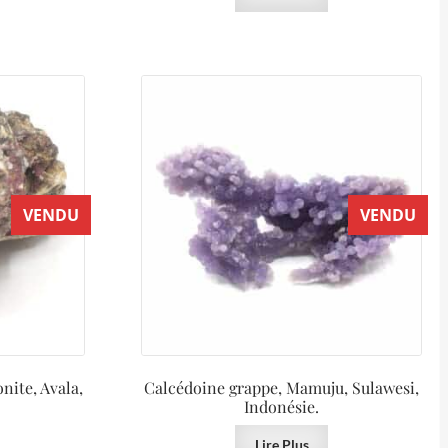
VENDU
VENDU
nite, Avala,
Calcédoine grappe, Mamuju, Sulawesi,
Indonésie.
Lire Plus