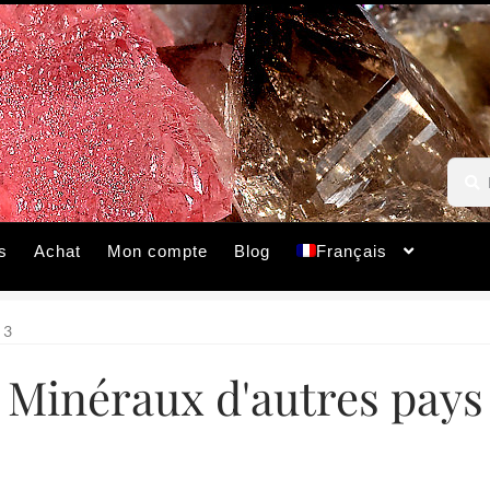
Reche
Reche
pour :
s
Achat
Mon compte
Blog
Français
 3
Minéraux d'autres pays