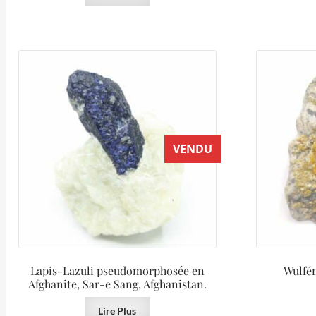
VENDU
Lapis-Lazuli pseudomorphosée en
Wulfén
Afghanite, Sar-e Sang, Afghanistan.
Lire Plus