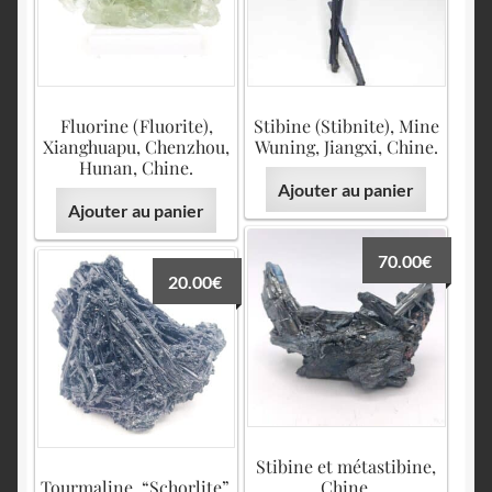
English
Fluorine (Fluorite),
Stibine (Stibnite), Mine
Xianghuapu, Chenzhou,
Wuning, Jiangxi, Chine.
Hunan, Chine.
Ajouter au panier
Ajouter au panier
70.00
€
20.00
€
Stibine et métastibine,
Tourmaline, “Schorlite”,
Chine.