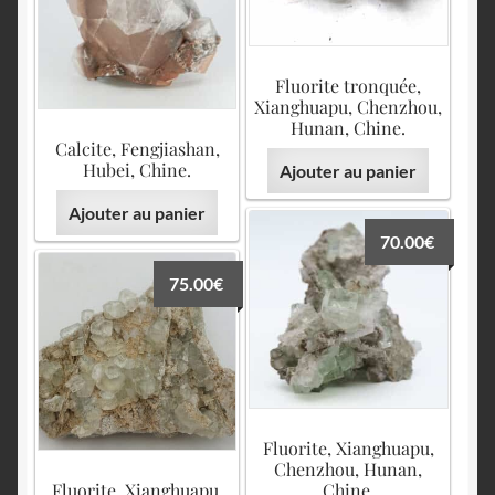
Fluorite tronquée,
Xianghuapu, Chenzhou,
Hunan, Chine.
Calcite, Fengjiashan,
Hubei, Chine.
Ajouter au panier
Ajouter au panier
70.00
€
75.00
€
Fluorite, Xianghuapu,
Chenzhou, Hunan,
Fluorite, Xianghuapu,
Chine.