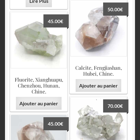
Lire Plus
50.00
€
45.00
€
Calcite, Fengjiashan,
Hubei, Chine.
Fluorite, Xianghuapu,
Chenzhou, Hunan,
Ajouter au panier
Chine.
Ajouter au panier
70.00
€
45.00
€