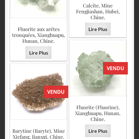
Calcite, Mine
Fengjiashan, Hubei,
Chine.
Fluorite aux arêtes
Lire Plus
tronquées, Xianghuapu,
Hunan, Chine.
Lire Plus
VENDU
VENDU
Fluorite (Fluorine),
Xianghuapu, Hunan,
Chine.
Barytine (Baryte), Mine
Lire Plus
Xiefang, Jianxgi, Chine.