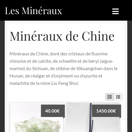
Les Minéraux
Aller
Aller
à
au
la
contenu
Accueil
Accueil
Minéraux de Chine
navigation
Catégories
Boutique
Minéraux de Chine, dont des cristaux de fluorine
Nouveautés
Nouveautés
chinoise et de calcite, de scheelite et de béryl (aigue-
marine) du Sichuan, de stibine de Xikuangshan dans le
Achat
Blog
Hunan, de réalgar et d’orpiment ou d’azurite et
malachite de la mine Liu Feng Shui.
Mon compte
Achat
Blog
Contactez-nous
40.00
€
1450.00
€
Sites amis
Français