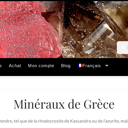
Reche
Reche
pour :
s
Achat
Mon compte
Blog
Français
Minéraux de Grèce
endre, tel que de la rhodocrosite de Kassandra ou de l’azurite, ma