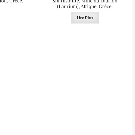
ion, Grèce.
Smithsonite, Mine du Laurion
(Laurium), Attique, Grèce.
Lire Plus