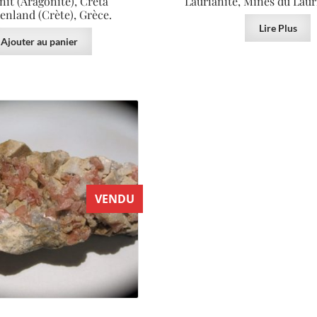
nit (Aragonite), Creta
Laurianite, Mines du Laur
enland (Crète), Grèce.
Lire Plus
Ajouter au panier
VENDU