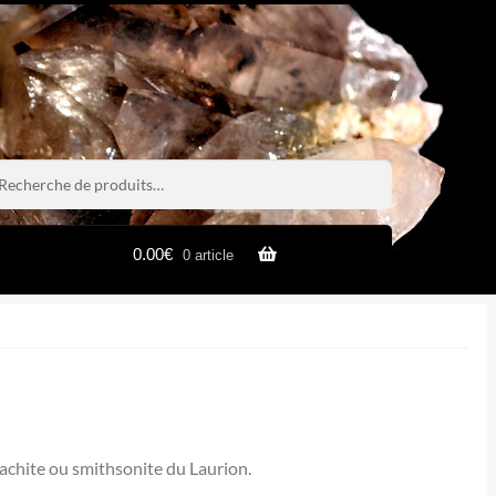
rche
rche
0.00
€
0 article
lachite ou smithsonite du Laurion.