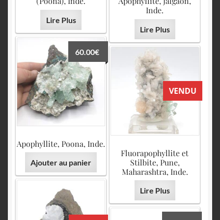
(Poona), Inde.
Apophyllite, Jalgaon,
Inde.
Lire Plus
Lire Plus
60.00
€
VENDU
Apophyllite, Poona, Inde.
Fluorapophyllite et
Stilbite, Pune,
Ajouter au panier
Maharashtra, Inde.
Lire Plus