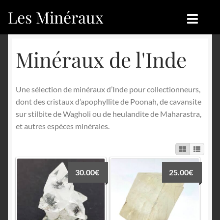
Les Minéraux
Aller
Aller
à
au
la
contenu
Accueil
Accueil
Minéraux de l'Inde
navigation
Catégories
Boutique
Une sélection de minéraux d’Inde pour collectionneurs,
Nouveautés
Nouveautés
dont des cristaux d’apophyllite de Poonah, de cavansite
sur stilbite de Wagholi ou de heulandite de Maharastra,
Achat
Blog
et autres espèces minérales.
Mon compte
Achat
Blog
Contactez-nous
30.00
€
25.00
€
Sites amis
Français