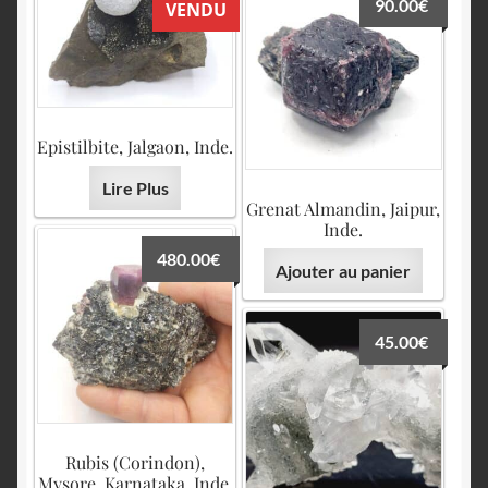
90.00
€
VENDU
Epistilbite, Jalgaon, Inde.
Lire Plus
Grenat Almandin, Jaipur,
Inde.
480.00
€
Ajouter au panier
45.00
€
Rubis (Corindon),
Mysore, Karnataka, Inde.