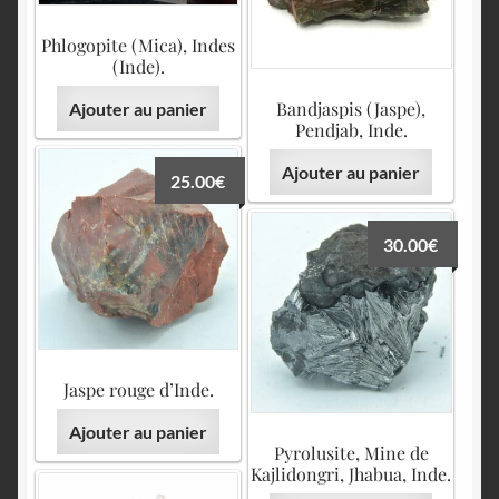
Phlogopite (Mica), Indes
(Inde).
Bandjaspis (Jaspe),
Ajouter au panier
Pendjab, Inde.
Ajouter au panier
25.00
€
30.00
€
Jaspe rouge d’Inde.
Ajouter au panier
Pyrolusite, Mine de
Kajlidongri, Jhabua, Inde.