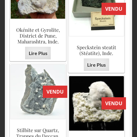
VENDU
Okénite et Gyrolite,
District de Pune,
Maharashtra, Inde.
Speckstein steatit
(Stéatite), Inde.
Lire Plus
Lire Plus
VENDU
VENDU
Stilbite sur Quartz,
Trappes du Deccan,