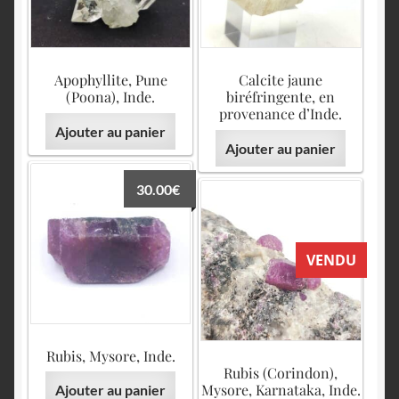
English
Apophyllite, Pune
Calcite jaune
(Poona), Inde.
biréfringente, en
provenance d’Inde.
Ajouter au panier
Ajouter au panier
30.00
€
VENDU
Rubis, Mysore, Inde.
Rubis (Corindon),
Mysore, Karnataka, Inde.
Ajouter au panier