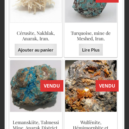
English
Cérusite, Nakhlak,
Turquoise, mine de
Anarak, Iran.
Meshed, Iran.
Ajouter au panier
Lire Plus
VENDU
VENDU
Lemanskiite, Talmessi
Wulfénite,
Mine, Anarak District,
Hémimorphite et