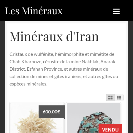
Les Minéraux
Aller
Aller
à
au
la
contenu
Accueil
Accueil
Minéraux d'Iran
navigation
Catégories
Boutique
Cristaux de wulfénite, hémimorphite et mimétite de
Nouveautés
Nouveautés
Chah Kharboze, cérusite de la mine Nakhlak, Anarak
District, Esfahan Province, et autres minéraux de
Achat
Blog
collection de mines et gîtes iraniens, et autres gîtes ou
espèces minérales.
Mon compte
Achat
Blog
Contactez-nous
600.00
€
Sites amis
Français
VENDU