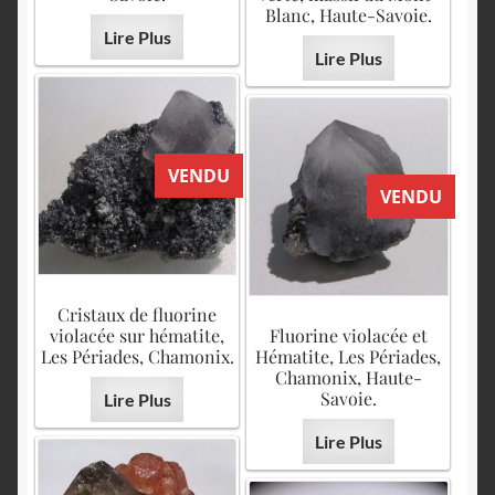
Blanc, Haute-Savoie.
Lire Plus
Lire Plus
VENDU
VENDU
Cristaux de fluorine
violacée sur hématite,
Fluorine violacée et
Les Périades, Chamonix.
Hématite, Les Périades,
Chamonix, Haute-
Savoie.
Lire Plus
Lire Plus