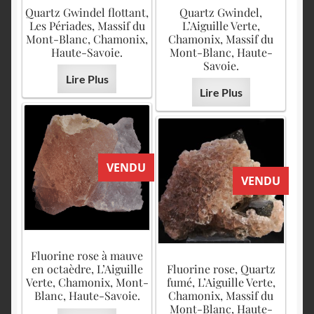
English
Quartz Gwindel flottant,
Quartz Gwindel,
Les Périades, Massif du
L’Aiguille Verte,
Mont-Blanc, Chamonix,
Chamonix, Massif du
Haute-Savoie.
Mont-Blanc, Haute-
Savoie.
Lire Plus
Lire Plus
VENDU
VENDU
Fluorine rose à mauve
en octaèdre, L’Aiguille
Fluorine rose, Quartz
Verte, Chamonix, Mont-
fumé, L’Aiguille Verte,
Blanc, Haute-Savoie.
Chamonix, Massif du
Mont-Blanc, Haute-