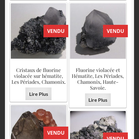
VENDU
VENDU
Cristaux de fluorine
Fluorine violacée et
violacée sur hématite,
Hématite, Les Périades,
Les Périades, Chamonix.
Chamonix, Haute-
Savoie.
Lire Plus
Lire Plus
VENDU
VENDU