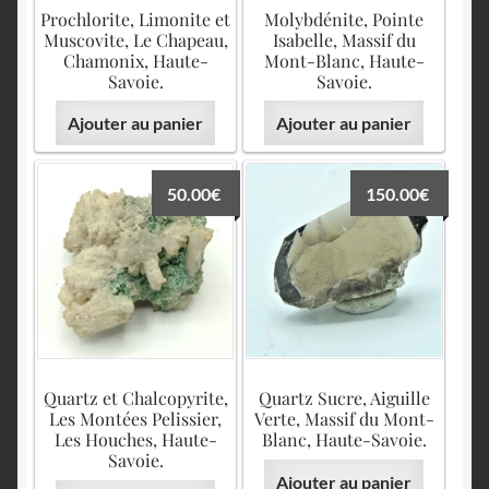
English
Prochlorite, Limonite et
Molybdénite, Pointe
Muscovite, Le Chapeau,
Isabelle, Massif du
Chamonix, Haute-
Mont-Blanc, Haute-
Savoie.
Savoie.
Ajouter au panier
Ajouter au panier
50.00
€
150.00
€
Quartz et Chalcopyrite,
Quartz Sucre, Aiguille
Les Montées Pelissier,
Verte, Massif du Mont-
Les Houches, Haute-
Blanc, Haute-Savoie.
Savoie.
Ajouter au panier