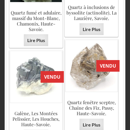
Quartz à inclusions de
Quartz fumé et adulaire,
byssolite (actinolite), La
massif du Mont-Blanc,
Lauzière, Savoie.
Chamonix, Haute-
Savoie.
Lire Plus
Lire Plus
VENDU
VENDU
Quartz fenêtre sceptre,
Chaîne des Fiz, Passy,
Galène, Les Montées
Haute-Savoie.
Pelissier, Les Houches,
Haute-Savoie.
Lire Plus