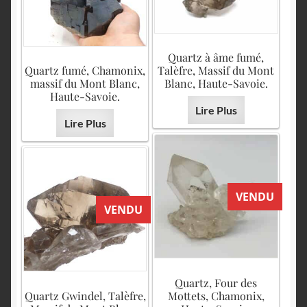
Quartz à âme fumé,
Quartz fumé, Chamonix,
Talèfre, Massif du Mont
massif du Mont Blanc,
Blanc, Haute-Savoie.
Haute-Savoie.
Lire Plus
Lire Plus
VENDU
VENDU
Quartz, Four des
Quartz Gwindel, Talèfre,
Mottets, Chamonix,