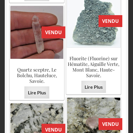
VENDU
VENDU
Fluorite (Fluorine) sur
Hématite, Aiguille Verte,
Quartz sceptre, Le
Mont Blanc, Haute-
Bolchu, Hauteluce,
Savoie.
Savoie.
Lire Plus
Lire Plus
VENDU
VENDU