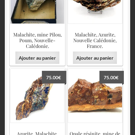
English
Malachite, mine Pilou,
Malachite, Azurite,
Poum, Nouvelle-
Nouvelle Calédonie,
Calédonie.
France.
Ajouter au panier
Ajouter au panier
75.00
€
75.00
€
Azurite, Malachite,
Opale résinite, mine de