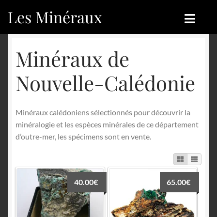
Les Minéraux
Aller
Aller
à
au
la
contenu
Accueil
Accueil
Minéraux de
navigation
Catégories
Boutique
Nouvelle-Calédonie
Nouveautés
Nouveautés
Minéraux calédoniens sélectionnés pour découvrir la
Achat
Blog
minéralogie et les espèces minérales de ce département
d’outre-mer, les spécimens sont en vente.
Mon compte
Achat
Blog
Contactez-nous
40.00
€
65.00
€
Sites amis
Français