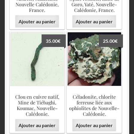
Nouvelle Calédonie,
Goro, Yaté, Nouvelle-
France.
Calédonie, France.
Ajouter au panier
Ajouter au panier
35.00
€
25.00
€
Clou en cuivre natif,
Céladonite, chlorite
Mine de Tiébaghi,
ferreuse liée aux
Koumac, Nouvelle-
ophiolites de Nouvelle-
Calédonie.
Calédonie.
Ajouter au panier
Ajouter au panier