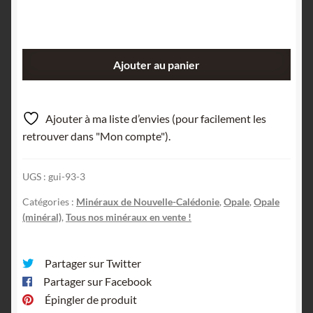
quantité
Ajouter au panier
de
Opale
résinite,
Ajouter à ma liste d’envies (pour facilement les
mine
retrouver dans "Mon compte").
de
Goro,
UGS :
gui-93-3
Yaté,
Nouvelle-
Catégories :
Minéraux de Nouvelle-Calédonie
,
Opale
,
Opale
Calédonie,
(minéral)
,
Tous nos minéraux en vente !
France.
Partager sur Twitter
Partager sur Facebook
Épingler de produit